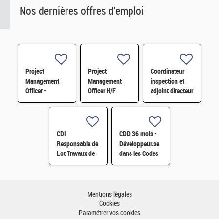
Nos dernières offres d'emploi
Project
Project
Coordinateur
Management
Management
inspection et
Officer -
Officer H/F
adjoint directeur
Référent Cost
qualité/inspection
Engineering H/F
– Projet RJH
H/F
CDI
CDD 36 mois -
Responsable de
Développeur.se
Lot Travaux de
dans les Codes
Démantèlement
de Traitement
- Projet EPOC
des Données
H/F
Nucléaires et
Monte-Carlo H/F
Mentions légales
Cookies
Paramétrer vos cookies