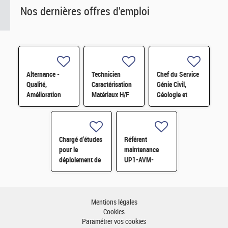
Nos dernières offres d'emploi
Alternance -
Technicien
Chef du Service
Qualité,
Caractérisation
Génie Civil,
Amélioration
Matériaux H/F
Géologie et
continue et
Géotechnique
satisfaction
(S3G) H/F
clients H/F
Chargé d'études
Référent
pour le
maintenance
déploiement de
UP1-AVM-
l'économie
IECDA H/F
circulaire H/F
Mentions légales
Cookies
Paramétrer vos cookies