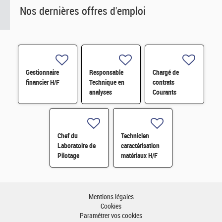
Nos dernières offres d'emploi
Gestionnaire
Responsable
Chargé de
financier H/F
Technique en
contrats
analyses
Courants
radiologiques
Faibles (CFA)
H/F
H/F
Chef du
Technicien
Laboratoire de
caractérisation
Pilotage
matériaux H/F
Intelligent des
Réseaux
Electriques
(LIRE) H/F
Mentions légales
Cookies
Paramétrer vos cookies