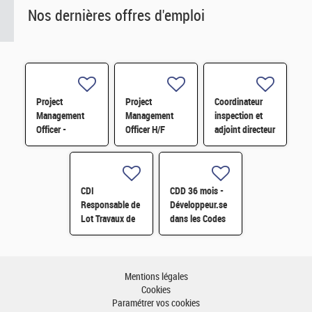
Nos dernières offres d'emploi
Project
Project
Coordinateur
Management
Management
inspection et
Officer -
Officer H/F
adjoint directeur
Référent Cost
qualité/inspection
Engineering H/F
– Projet RJH
H/F
CDI
CDD 36 mois -
Responsable de
Développeur.se
Lot Travaux de
dans les Codes
Démantèlement
de Traitement
- Projet EPOC
des Données
H/F
Nucléaires et
Monte-Carlo H/F
Mentions légales
Cookies
Paramétrer vos cookies