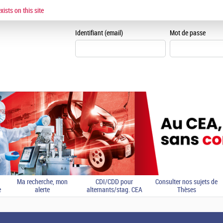
ESPACE CANDIDAT
ists on this site
Je me crée un espace can
Identifiant (email)
Mot de passe
Ma recherche, mon
CDI/CDD pour
Consulter nos sujets de
e
alerte
alternants/stag. CEA
Thèses