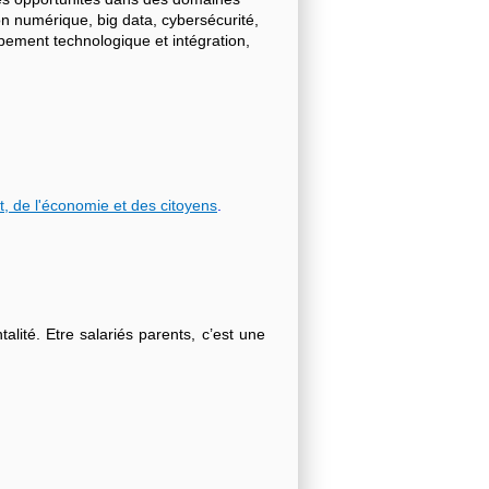
on numérique, big data, cybersécurité,
ppement technologique et intégration,
t, de l'économie et des citoyens
.
lité. Etre salariés parents, c’est une