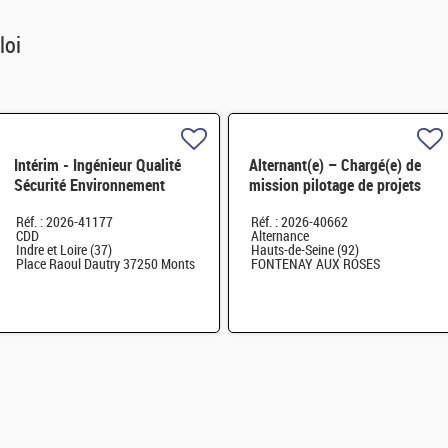
loi
Intérim - Ingénieur Qualité
Alternant(e) – Chargé(e) de
Sécurité Environnement
mission pilotage de projets
(QSE) H/F
et transformation digitale
Réf. : 2026-41177
Réf. : 2026-40662
H/F
CDD
Alternance
Indre et Loire (37)
Hauts-de-Seine (92)
Place Raoul Dautry 37250 Monts
FONTENAY AUX ROSES