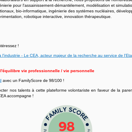
ngénierie pour l'assainissement-démantèlement, modélisation et simulati
ationaux, bio-informatique, ingénierie des systèmes nucléaires, dévelo
mentation, robotique interactive, innovation thérapeutique.
ntéressez !
 l'industrie - Le CEA, acteur majeur de la recherche au service de l'Eta
équilibre vie professionnelle / vie personnelle
d
avec un FamilyScore de 98/100 !
r nos talents à cette plateforme volontariste en faveur de la parenta
le CEA accompagne !