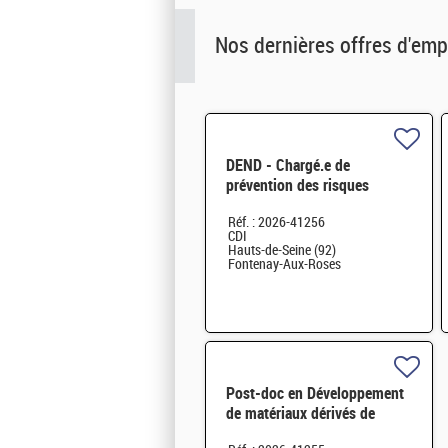
Nos dernières offres d'emp
DEND - Chargé.e de
prévention des risques
professionnels et conseiller.e
Réf. : 2026-41256
en radioprotection H/F
CDI
Hauts-de-Seine (92)
Fontenay-Aux-Roses
Post-doc en Développement
de matériaux dérivés de
graphène fonctionnalisé par