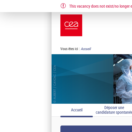
This vacancy does not exist/no longer ex
EN
FR
Vous êtes ici :
Accueil
Déposer une
Accueil
candidature spontané