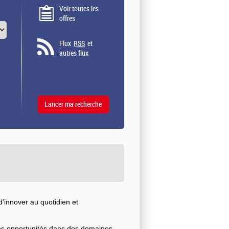
Voir toutes les
offres
Flux
RSS
et
autres flux
’innover au quotidien et
ses opportunités dans des domaines