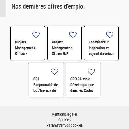
Nos dernières offres d'emploi
Project
Project
Coordinateur
Management
Management
inspection et
Officer -
Officer H/F
adjoint directeur
Référent Cost
qualité/inspection
Engineering H/F
– Projet RJH
H/F
CDI
CDD 36 mois -
Responsable de
Développeur.se
Lot Travaux de
dans les Codes
Démantèlement
de Traitement
- Projet EPOC
des Données
H/F
Nucléaires et
Monte-Carlo H/F
Mentions légales
Cookies
Paramétrer vos cookies