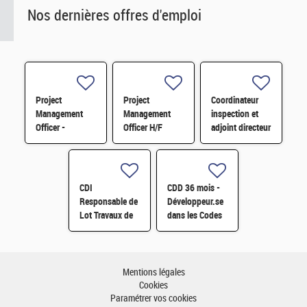
Nos dernières offres d'emploi
Project
Project
Coordinateur
Management
Management
inspection et
Officer -
Officer H/F
adjoint directeur
Référent Cost
qualité/inspection
Engineering H/F
– Projet RJH
H/F
CDI
CDD 36 mois -
Responsable de
Développeur.se
Lot Travaux de
dans les Codes
Démantèlement
de Traitement
- Projet EPOC
des Données
H/F
Nucléaires et
Monte-Carlo H/F
Mentions légales
Cookies
Paramétrer vos cookies