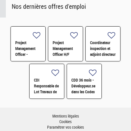
Nos dernières offres d'emploi
Project
Project
Coordinateur
Management
Management
inspection et
Officer -
Officer H/F
adjoint directeur
Référent Cost
qualité/inspection
Engineering H/F
– Projet RJH
H/F
CDI
CDD 36 mois -
Responsable de
Développeur.se
Lot Travaux de
dans les Codes
Démantèlement
de Traitement
- Projet EPOC
des Données
H/F
Nucléaires et
Monte-Carlo H/F
Mentions légales
Cookies
Paramétrer vos cookies