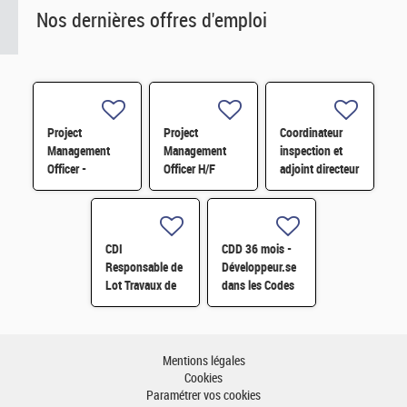
Nos dernières offres d'emploi
Project
Project
Coordinateur
Management
Management
inspection et
Officer -
Officer H/F
adjoint directeur
Référent Cost
qualité/inspection
Engineering H/F
– Projet RJH
H/F
CDI
CDD 36 mois -
Responsable de
Développeur.se
Lot Travaux de
dans les Codes
Démantèlement
de Traitement
- Projet EPOC
des Données
H/F
Nucléaires et
Monte-Carlo H/F
Mentions légales
Cookies
Paramétrer vos cookies