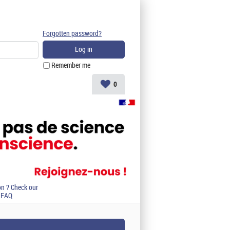
Forgotten password?
Remember me
0
on ? Check our
FAQ