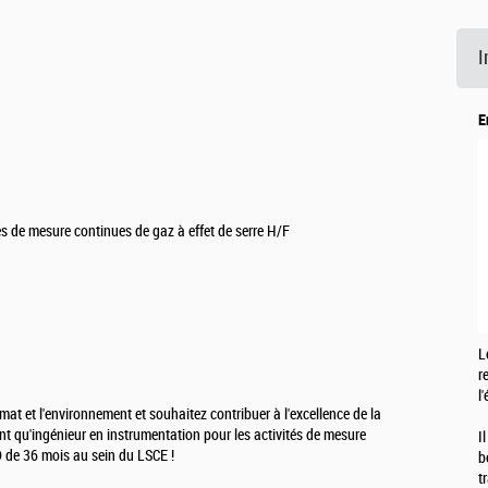
I
E
és de mesure continues de gaz à effet de serre H/F
L
r
l
at et l'environnement et souhaitez contribuer à l'excellence de la
nt qu'ingénieur en instrumentation pour les activités de mesure
I
D de 36 mois au sein du LSCE !
b
t