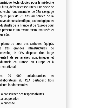
umérique, technologies pour la médecine
u futur, défense et sécurité sur un socle de
echerche fondamentale. Le CEA s'engage
epuis plus de 75 ans au service de la
ouveraineté scientifique, technologique et
ndustrielle de la France et de l'Europe pour
n présent et un avenir mieux maîtrisés et
lus sûrs.
mplanté au cœur des territoires équipés
e très grandes infrastructures de
echerche, le CEA dispose d'un large
ventail de partenaires académiques et
ndustriels en France, en Europe et à
'international.
es 20 000 collaboratrices et
ollaborateurs du CEA partagent trois
aleurs fondamentales :
 La conscience des responsabilités
 La coopération
 La curiosité