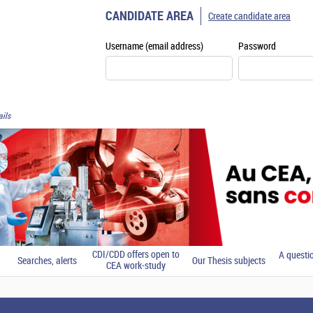
CANDIDATE AREA
Create candidate area
Username (email address)
Password
ils
CDI/CDD offers open to
A questi
Searches, alerts
Our Thesis subjects
CEA work-study
students