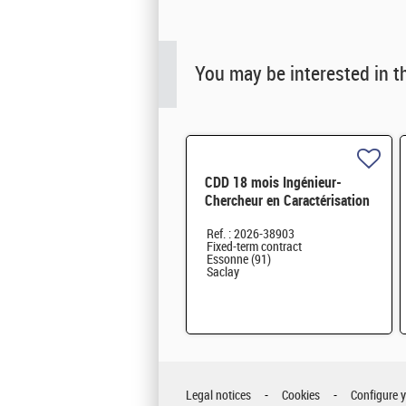
You may be interested in t
CDD 18 mois Ingénieur-
Chercheur en Caractérisation
du Comportement Mécanique
Ref. : 2026-38903
des Matériaux irradiés H/F
Fixed-term contract
Essonne (91)
Saclay
Legal notices
Cookies
Configure 