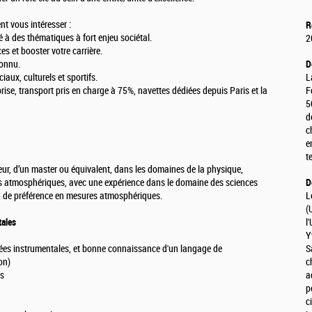
nt vous intéresser :
R
 à des thématiques à fort enjeu sociétal.
2
s et booster votre carrière.
connu.
D
aux, culturels et sportifs.
L
rise, transport pris en charge à 75%, navettes dédiées depuis Paris et la
F
5
d
c
e
t
ieur, d’un master ou équivalent, dans les domaines de la physique,
s atmosphériques, avec une expérience dans le domaine des sciences
D
, de préférence en mesures atmosphériques.
L
(
ales
l
Y
ées instrumentales, et bonne connaissance d'un langage de
S
on)
c
us
a
p
c