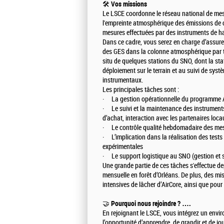
🛠️
Vos missions
Le LSCE coordonne le réseau national de mesu
l'empreinte atmosphérique des émissions de c
mesures effectuées par des instruments de ha
Dans ce cadre, vous serez en charge d’assur
des GES dans la colonne atmosphérique par te
situ de quelques stations du SNO, dont la st
déploiement sur le terrain et au suivi de sys
instrumentaux.
Les principales tâches sont :
· La gestion opérationnelle du programme 
· Le suivi et la maintenance des instrumen
d’achat, interaction avec les partenaires loca
· Le contrôle qualité hebdomadaire des mesu
· L’implication dans la réalisation des test
expérimentales
· Le support logistique au SNO (gestion et s
Une grande partie de ces tâches s'effectue d
mensuelle en forêt d’Orléans. De plus, des m
intensives de lâcher d’AirCore, ainsi que pou
🤝
Pourquoi nous rejoindre ? ….
En rejoignant le LSCE, vous intégrez un env
l’opportunité d’apprendre, de grandir et de jou