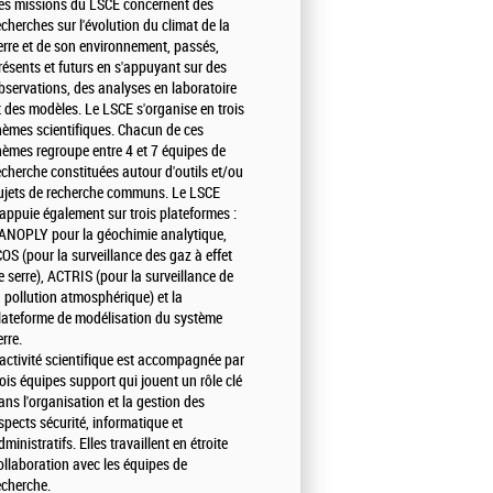
es missions du LSCE concernent des
echerches sur l'évolution du climat de la
erre et de son environnement, passés,
résents et futurs en s'appuyant sur des
bservations, des analyses en laboratoire
t des modèles. Le LSCE s'organise en trois
hèmes scientifiques. Chacun de ces
hèmes regroupe entre 4 et 7 équipes de
echerche constituées autour d'outils et/ou
ujets de recherche communs. Le LSCE
'appuie également sur trois plateformes :
ANOPLY pour la géochimie analytique,
COS (pour la surveillance des gaz à effet
e serre), ACTRIS (pour la surveillance de
a pollution atmosphérique) et la
lateforme de modélisation du système
erre.
'activité scientifique est accompagnée par
rois équipes support qui jouent un rôle clé
ans l'organisation et la gestion des
spects sécurité, informatique et
dministratifs. Elles travaillent en étroite
ollaboration avec les équipes de
echerche.