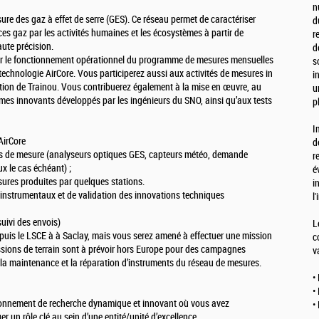
n
re des gaz à effet de serre (GES). Ce réseau permet de caractériser
d
es gaz par les activités humaines et les écosystèmes à partir de
r
ute précision.
d
er le fonctionnement opérationnel du programme de mesures mensuelles
s
chnologie AirCore. Vous participerez aussi aux activités de mesures in
i
ation de Trainou. Vous contribuerez également à la mise en œuvre, au
u
tèmes innovants développés par les ingénieurs du SNO, ainsi qu’aux tests
p
I
AirCore
d
ts de mesure (analyseurs optiques GES, capteurs météo, demande
r
ux le cas échéant) ;
é
res produites par quelques stations.
i
s instrumentaux et de validation des innovations techniques
l
uivi des envois)
L
epuis le LSCE à à Saclay, mais vous serez amené à effectuer une mission
c
issions de terrain sont à prévoir hors Europe pour des campagnes
v
r la maintenance et la réparation d’instruments du réseau de mesures.
•
•
ironnement de recherche dynamique et innovant où vous avez
•
er un rôle clé au sein d’une entité/unité d’excellence.