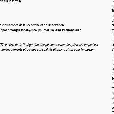
n sur le terrain
L
r
T
p
o
e au service de la recherche et de l’innovation !
e
Lopez : morgan.lopez@lsce.ipsl.fr et Claudine Charrondière :
t
t
r
A en faveur de l'intégration des personnes handicapées, cet emploi est
s
s aménagements et/ou des possibilités d'organisation pour l'inclusion
s
P
I
d
l
p
T
L
t
d
a
a
c
r