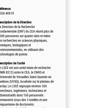
éférence
026-40510
escription de la Direction
a Direction de la Recherche
ondamentale (DRF) du CEA réunit plus de
000 personnes sur quatre sites et mène
es recherches en sciences physiques,
himiques, biologiques et
nvironnementales, en utilisant des
echnologies de pointe.
escription de l'unité
e LSCE est une unité mixte de recherche
UMR 8212) entre le CEA, le CNRS et
'Université de Versailles Saint-Quentin en
velines (UVSQ), localisée sur le plateau de
aclay. Le LSCE regroupe environ 350
hercheurs, ingénieurs, techniciens et
dministratifs dont 150 personnels
ermanents issus des 3 tutelles et une
inquantaine de doctorants.