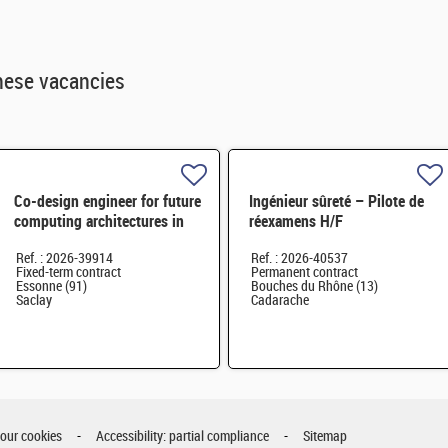
hese vacancies
Co-design engineer for future
Ingénieur sûreté – Pilote de
computing architectures in
réexamens H/F
HPC - M/F
Ref. : 2026-39914
Ref. : 2026-40537
Fixed-term contract
Permanent contract
Essonne (91)
Bouches du Rhône (13)
Saclay
Cadarache
your cookies
Accessibility: partial compliance
Sitemap