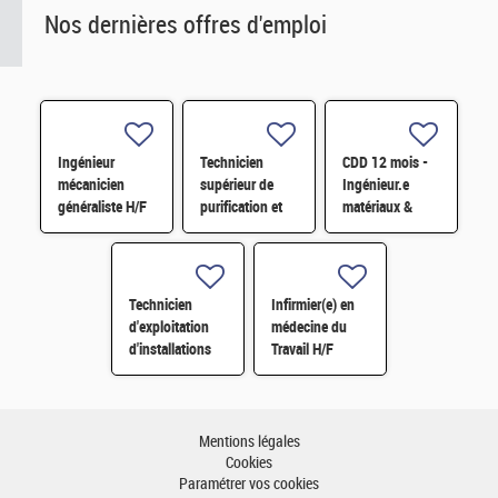
Nos dernières offres d'emploi
Ingénieur
Technicien
CDD 12 mois -
mécanicien
supérieur de
Ingénieur.e
généraliste H/F
purification et
matériaux &
fabrication en
soudage H/F
chaine blindée
H/F
Technicien
Infirmier(e) en
d'exploitation
médecine du
d'installations
Travail H/F
H/F
Mentions légales
Cookies
Paramétrer vos cookies