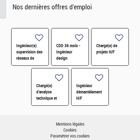
Nos dernières offres d'emploi
Ingénieur(e)
CDD 36 mois -
Chargé(e) de
supervision des
Ingénieur
projets H/F
réseaux de
design
surveillance H/F
photonique
quantique H/F
Chargé(e)
Ingénieur
d'analyse
démantèlement
technique et
H/F
financière des
contrats de
maintenance
électromécanique
Mentions légales
H/F
Cookies
Paramétrer vos cookies