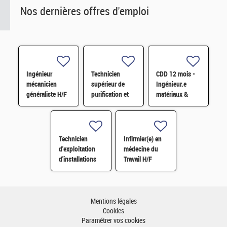
Nos dernières offres d'emploi
Ingénieur
Technicien
CDD 12 mois -
mécanicien
supérieur de
Ingénieur.e
généraliste H/F
purification et
matériaux &
fabrication en
soudage H/F
chaine blindée
H/F
Technicien
Infirmier(e) en
d'exploitation
médecine du
d'installations
Travail H/F
H/F
Mentions légales
Cookies
Paramétrer vos cookies