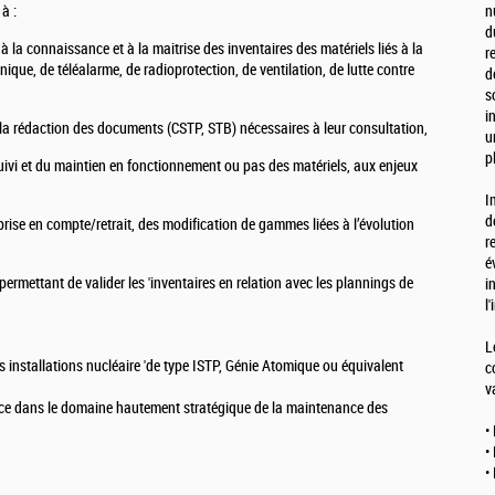
à :
n
d
la connaissance et à la maitrise des inventaires des matériels liés à la
r
nique, de téléalarme, de radioprotection, de ventilation, de lutte contre
d
s
i
à la rédaction des documents (CSTP, STB) nécessaires à leur consultation,
u
p
suivi et du maintien en fonctionnement ou pas des matériels, aux enjeux
I
d
prise en compte/retrait, des modification de gammes liées à l’évolution
r
é
permettant de valider les 'inventaires en relation avec les plannings de
i
l
L
 installations nucléaire 'de type ISTP, Génie Atomique ou équivalent
c
v
nce dans le domaine hautement stratégique de la maintenance des
•
•
•