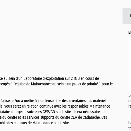
I
E
 au sein d'un Laboratoire d'exploitation sur 2 INB en cours de
és à l’équipe de Maintenance au sein d'un projet de priorité 1 pour le
L
éaliser et/ou à mettre à jour l'ensemble des inventaires des materiels
r
ela, vous serez en relation continue avec les responsables Maintenance
l
tataire chargé de suivre les CEP/CR sur le site. Il sera nécessaire de
té du centre et les services supports du centre CEA de Cadarache. Ces
I
mble des contrats de Maintenance sur le site,
b
t