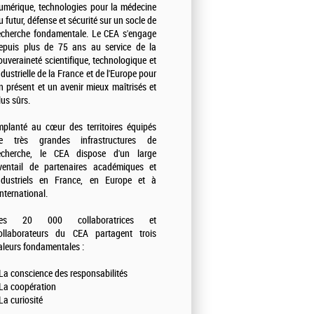
umérique, technologies pour la médecine
u futur, défense et sécurité sur un socle de
echerche fondamentale. Le CEA s'engage
epuis plus de 75 ans au service de la
ouveraineté scientifique, technologique et
ndustrielle de la France et de l'Europe pour
n présent et un avenir mieux maîtrisés et
lus sûrs.
mplanté au cœur des territoires équipés
e très grandes infrastructures de
echerche, le CEA dispose d'un large
ventail de partenaires académiques et
ndustriels en France, en Europe et à
'international.
es 20 000 collaboratrices et
ollaborateurs du CEA partagent trois
aleurs fondamentales :
 La conscience des responsabilités
 La coopération
 La curiosité