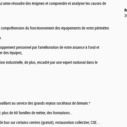
qui aime résoudre des énigmes et comprendre et analyser les causes de
R
2
a compréhension du fonctionnement des équipements de votre périmètre.
n.
loppement personnel par l'amélioration de votre aisance à l'oral et
er des équipes,
tion industrielle, de plus, encadré par une expert national dans le
availlant au service des grands enjeux sociétaux de demain.*
 plus de 60 familles de métier, des formations...
e bus sur certains centres (gratuit), restauration collective, CSE…