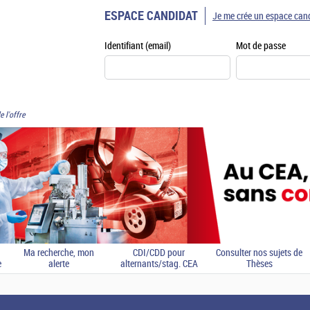
ESPACE CANDIDAT
Je me crée un espace can
Identifiant (email)
Mot de passe
e l'offre
Ma recherche, mon
CDI/CDD pour
Consulter nos sujets de
e
alerte
alternants/stag. CEA
Thèses