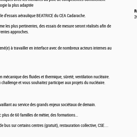
logie la plus adaptée
R
ucle d’essais aéraulique BEATRICE du CEA Cadarache.
2
e les plus pertinentes, des essais de mesure seront réalisés afin de
rentes approches.
né(e) à travailler en interface avec de nombreux acteurs internes au
n mécanique des fluides et thermique, sûreté, ventilation nucléaire.
challenge et vous souhaitez participer aux projets du nucléaire.
availlant au service des grands enjeux sociétaux de demain.
 plus de 60 familles de métier, des formations...
e bus sur certains centres (gratuit), restauration collective, CSE…