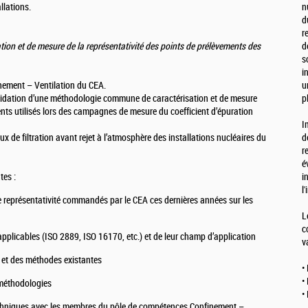
llations.
n
d
r
tion et de mesure de la représentativité des points de prélèvements des
d
s
i
nement – Ventilation du CEA.
u
validation d’une méthodologie commune de caractérisation et de mesure
p
ents utilisés lors des campagnes de mesure du coefficient d’épuration
I
eaux de filtration avant rejet à l’atmosphère des installations nucléaires du
d
r
é
tes :
i
l
e représentativité commandés par le CEA ces dernières années sur les
L
c
plicables (ISO 2889, ISO 16170, etc.) et de leur champ d’application
v
 et des méthodes existantes
•
•
 méthodologies
•
chniques avec les membres du pôle de compétences Confinement –