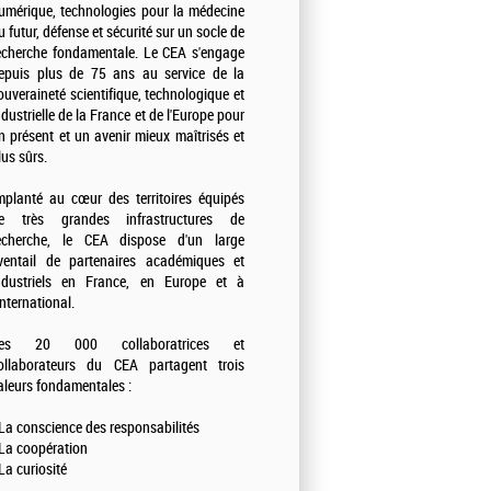
umérique, technologies pour la médecine
u futur, défense et sécurité sur un socle de
echerche fondamentale. Le CEA s'engage
epuis plus de 75 ans au service de la
ouveraineté scientifique, technologique et
ndustrielle de la France et de l'Europe pour
n présent et un avenir mieux maîtrisés et
lus sûrs.
mplanté au cœur des territoires équipés
e très grandes infrastructures de
echerche, le CEA dispose d'un large
ventail de partenaires académiques et
ndustriels en France, en Europe et à
'international.
es 20 000 collaboratrices et
ollaborateurs du CEA partagent trois
aleurs fondamentales :
 La conscience des responsabilités
 La coopération
 La curiosité