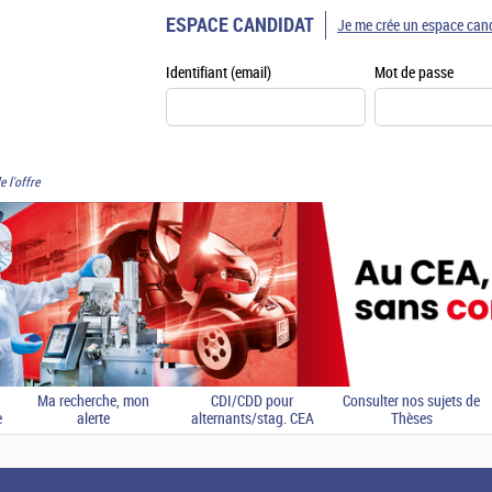
ESPACE CANDIDAT
Je me crée un espace can
Identifiant (email)
Mot de passe
e l'offre
Ma recherche, mon
CDI/CDD pour
Consulter nos sujets de
e
alerte
alternants/stag. CEA
Thèses