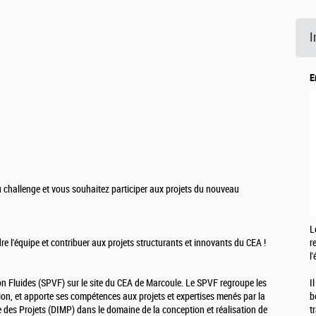
I
E
 challenge et vous souhaitez participer aux projets du nouveau
L
e l'équipe et contribuer aux projets structurants et innovants du CEA !
r
l
on Fluides (SPVF) sur le site du CEA de Marcoule. Le SPVF regroupe les
I
ion, et apporte ses compétences aux projets et expertises menés par la
b
vre des Projets (DIMP) dans le domaine de la conception et réalisation de
t