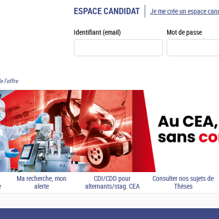
ESPACE CANDIDAT
Je me crée un espace can
Identifiant (email)
Mot de passe
e l'offre
Ma recherche, mon
CDI/CDD pour
Consulter nos sujets de
e
alerte
alternants/stag. CEA
Thèses