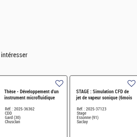
 intéresser
Thèse - Développement d'un
STAGE : Simulation CFD de
instrument microfluidique
jet de vapeur sonique (6mois
sans lentille de mesure in
/ M2 ou 3ième année d'école
Réf. : 2025-36362
Réf. : 2025-37123
situ de cinétiques
d'ingénieur.e.s) H/F
CDD
Stage
Gard (30)
Essonne (91)
Chusclan
Saclay