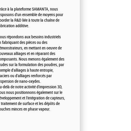
râce à la plateforme SAMANTA, nous
isposons d'un ensemble de moyens pour
border la R&D liée à toute la chaîne de
abrication additive.
ous répondons aux besoins industriels
n fabriquant des pièces ou des
émonstrateurs, en mettant en oeuvre de
ouveaux alliages et en réparant des
omposants. Nous menons également des
tudes sur la formulation des poudres, par
xemple d'alliages à haute entropie,
'aciers ou d'alliages renforcés par
ispersion de nano-oxydes.
u-delà de notre activité d'impression 3D,
ous nous positionnons également sur le
éveloppement et l'intégration de capteurs,
e traitement de surface et les dépôts de
ouches minces en phase vapeur.