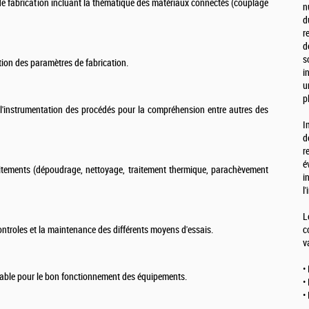
 de fabrication incluant la thématique des matériaux connectés (couplage
n
d
r
d
s
tion des paramètres de fabrication.
i
u
p
l'instrumentation des procédés pour la compréhension entre autres des
I
d
r
é
aitements (dépoudrage, nettoyage, traitement thermique, parachèvement
i
l
L
controles et la maintenance des différents moyens d'essais.
c
v
•
able pour le bon fonctionnement des équipements.
•
•