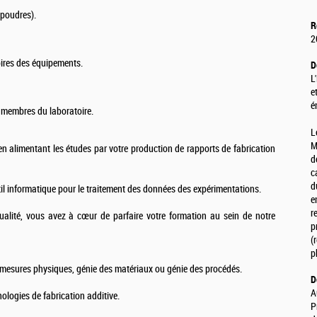
(poudres).
R
2
oires des équipements.
D
L
e
é
s membres du laboratoire.
L
M
n alimentant les études par votre production de rapports de fabrication
d
c
d
til informatique pour le traitement des données des expérimentations.
e
r
ualité, vous avez à cœur de parfaire votre formation au sein de notre
p
(
p
esures physiques, génie des matériaux ou génie des procédés.
D
A
ologies de fabrication additive.
P