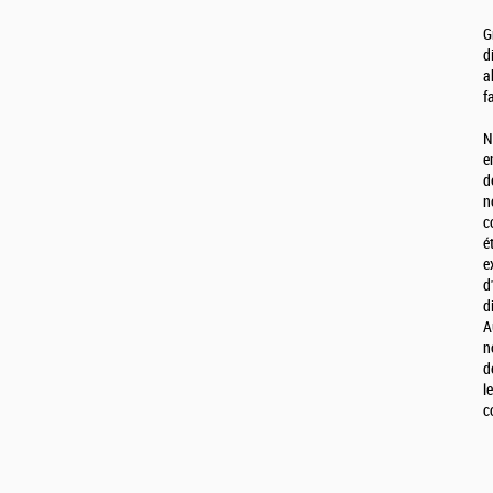
G
d
a
f
N
e
d
n
c
é
e
d
d
A
n
d
l
c