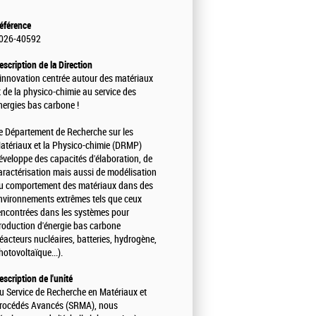
éférence
026-40592
escription de la Direction
'innovation centrée autour des matériaux
t de la physico-chimie au service des
nergies bas carbone !
e Département de Recherche sur les
atériaux et la Physico-chimie (DRMP)
éveloppe des capacités d'élaboration, de
aractérisation mais aussi de modélisation
u comportement des matériaux dans des
nvironnements extrêmes tels que ceux
encontrées dans les systèmes pour
roduction d'énergie bas carbone
réacteurs nucléaires, batteries, hydrogène,
hotovoltaïque...).
escription de l'unité
u Service de Recherche en Matériaux et
rocédés Avancés (SRMA), nous