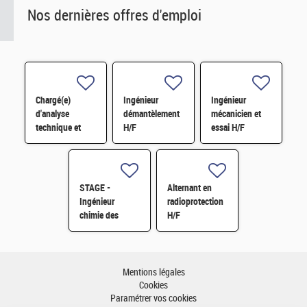
Nos dernières offres d'emploi
Chargé(e)
Ingénieur
Ingénieur
d'analyse
démantèlement
mécanicien et
technique et
H/F
essai H/F
financière des
contrats de
maintenance
électromécanique
STAGE -
Alternant en
H/F
Ingénieur
radioprotection
chimie des
H/F
matériaux -
Rhéologie H/F
Mentions légales
Cookies
Paramétrer vos cookies