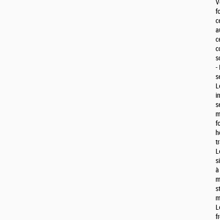
V
f
c
a
c
c
s
-
s
L
i
s
m
f
h
t
L
s
à
m
s
m
L
f