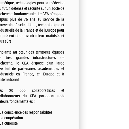
umérique, technologies pour la médecine
u futur, défense et sécurité sur un socle de
echerche fondamentale. Le CEA s'engage
epuis plus de 75 ans au service de la
ouveraineté scientifique, technologique et
ndustrielle de la France et de l'Europe pour
n présent et un avenir mieux maîtrisés et
lus sûrs.
mplanté au cœur des territoires équipés
e très grandes infrastructures de
echerche, le CEA dispose d'un large
ventail de partenaires académiques et
ndustriels en France, en Europe et à
'international.
es 20 000 collaboratrices et
ollaborateurs du CEA partagent trois
aleurs fondamentales :
 La conscience des responsabilités
 La coopération
 La curiosité