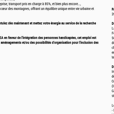
prise, transport pris en charge à 85%, et bien plus encore...,
 cœur des montagnes, offrant un équilibre unique entre vie urbaine et
R
2
stulez dès maintenant et mettez votre énergie au service de la recherche
D
L
F
 en faveur de l'intégration des personnes handicapées, cet emploi est
5
 aménagements et/ou des possibilités d'organisation pour l'inclusion des
d
c
e
t
D
I
d
C
(
G
s
L
-