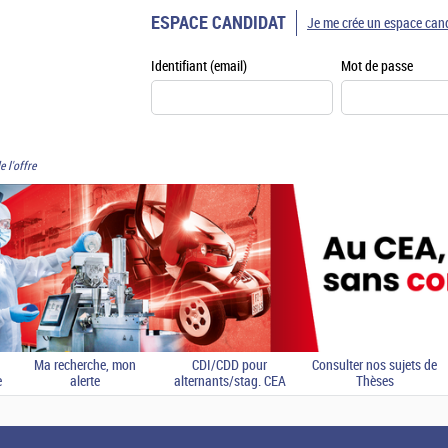
ESPACE CANDIDAT
Je me crée un espace can
Identifiant (email)
Mot de passe
e l'offre
Ma recherche, mon
CDI/CDD pour
Consulter nos sujets de
e
alerte
alternants/stag. CEA
Thèses