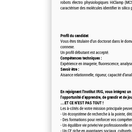
robots électro physiologiques HiClamp (MCS),
caractériser des molécules identifier in silico
Profil du candidat
Vous êtes titulaire d’un doctorat dans le doma
connexe.
Un profil débutant est accepté.
Compétences techniques :
Expérience en imagerie, fluorescence, analy
Savoir être :
Aisance relationnelle, rigueur, capacité d’ana
En rejoignant l'Institut IRIG, vous intégrez
l’opportunité d’apprendre, de grandir et de jou
…ET CE N’EST PAS TOUT !
Les à-côtés de votre mission principale peuve
- Un écosystème de recherche à la pointe, déd
- Des formations pour renforcer vos compétenc
- Un équilibre vie privée/vie professionnelle r
- Un CE riche en avantages sociaux, culturels 