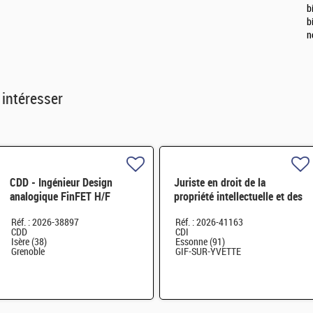
b
b
n
 intéresser
CDD - Ingénieur Design
Juriste en droit de la
analogique FinFET H/F
propriété intellectuelle et des
contrats H/F
Réf. : 2026-38897
Réf. : 2026-41163
CDD
CDI
Isère (38)
Essonne (91)
Grenoble
GIF-SUR-YVETTE