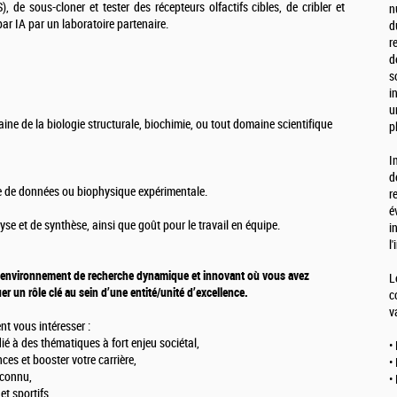
 de sous-cloner et tester des récepteurs olfactifs cibles, de cribler et
n
 par IA par un laboratoire partenaire.
d
r
d
s
i
u
ine de la biologie structurale, biochimie, ou tout domaine scientifique
p
I
d
se de données ou biophysique expérimentale.
r
é
lyse et de synthèse, ainsi que goût pour le travail en équipe.
i
l
 un environnement de recherche dynamique et innovant où vous avez
L
er un rôle clé au sein d’une entité/unité d’excellence.
c
v
nt vous intéresser :
ié à des thématiques à fort enjeu sociétal,
•
es et booster votre carrière,
•
econnu,
•
et sportifs,