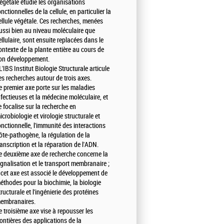
égétale étudie les organisations
onctionnelles de la cellule, en particulier la
ellule végétale. Ces recherches, menées
ussi bien au niveau moléculaire que
ellulaire, sont ensuite replacées dans le
ontexte de la plante entière au cours de
on développement.
 L'IBS Institut Biologie Structurale articule
es recherches autour de trois axes.
e premier axe porte sur les maladies
nfectieuses et la médecine moléculaire, et
e focalise sur la recherche en
icrobiologie et virologie structurale et
onctionnelle, l'immunité des interactions
ôte-pathogène, la régulation de la
ranscription et la réparation de l'ADN.
e deuxième axe de recherche concerne la
ignalisation et le transport membranaire ;
 cet axe est associé le développement de
éthodes pour la biochimie, la biologie
tructurale et l'ingénierie des protéines
embranaires.
e troisième axe vise à repousser les
rontières des applications de la