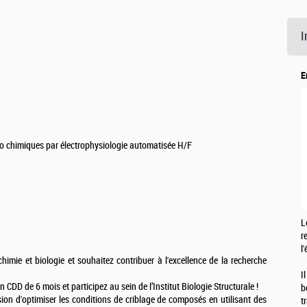
I
E
o chimiques par électrophysiologie automatisée H/F
L
r
l
imie et biologie et souhaitez contribuer à l'excellence de la recherche
I
CDD de 6 mois et participez au sein de l’Institut Biologie Structurale !
b
ion d'optimiser les conditions de criblage de composés en utilisant des
t