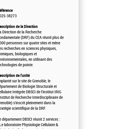
éférence
025-38273
escription de la Direction
a Direction de la Recherche
ondamentale (DRF) du CEA réunit plus de
000 personnes sur quatre sites et mène
es recherches en sciences physiques,
himiques, biologiques et
nvironnementales, en utilisant des
echnologies de pointe.
escription de l'unité
mplanté sur le site de Grenoble, le
épartement de Biologie Structurale et
ellulaire Intégrée DBSCI de l'institut IRIG
Institut de Recherche Interdisciplinaire de
renoble) s'inscrit pleinement dans la
tratégie scientifique de la DRF.
e département DBSCI réunit 2 services :
 Le laboratoire Physiologie Cellulaire &