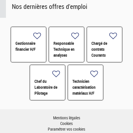
Nos dernières offres d'emploi
Gestionnaire
Responsable
Chargé de
financier H/F
Technique en
contrats
analyses
Courants
radiologiques
Faibles (CFA)
H/F
H/F
Chef du
Technicien
Laboratoire de
caractérisation
Pilotage
matériaux H/F
Intelligent des
Réseaux
Electriques
(LIRE) H/F
Mentions légales
Cookies
Paramétrer vos cookies