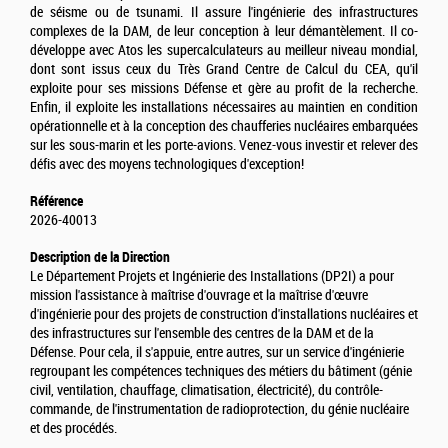
de séisme ou de tsunami. Il assure l'ingénierie des infrastructures
complexes de la DAM, de leur conception à leur démantèlement. Il co-
développe avec Atos les supercalculateurs au meilleur niveau mondial,
dont sont issus ceux du Très Grand Centre de Calcul du CEA, qu'il
exploite pour ses missions Défense et gère au profit de la recherche.
Enfin, il exploite les installations nécessaires au maintien en condition
opérationnelle et à la conception des chaufferies nucléaires embarquées
sur les sous-marin et les porte-avions. Venez-vous investir et relever des
défis avec des moyens technologiques d'exception!
Référence
2026-40013
Description de la Direction
Le Département Projets et Ingénierie des Installations (DP2I) a pour
mission l'assistance à maîtrise d'ouvrage et la maîtrise d'œuvre
d'ingénierie pour des projets de construction d'installations nucléaires et
des infrastructures sur l'ensemble des centres de la DAM et de la
Défense. Pour cela, il s'appuie, entre autres, sur un service d'ingénierie
regroupant les compétences techniques des métiers du bâtiment (génie
civil, ventilation, chauffage, climatisation, électricité), du contrôle-
commande, de l'instrumentation de radioprotection, du génie nucléaire
et des procédés.