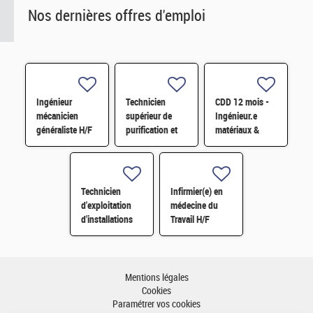
Nos dernières offres d'emploi
Ingénieur
Technicien
CDD 12 mois -
mécanicien
supérieur de
Ingénieur.e
généraliste H/F
purification et
matériaux &
fabrication en
soudage H/F
chaine blindée
H/F
Technicien
Infirmier(e) en
d'exploitation
médecine du
d'installations
Travail H/F
H/F
Mentions légales
Cookies
Paramétrer vos cookies