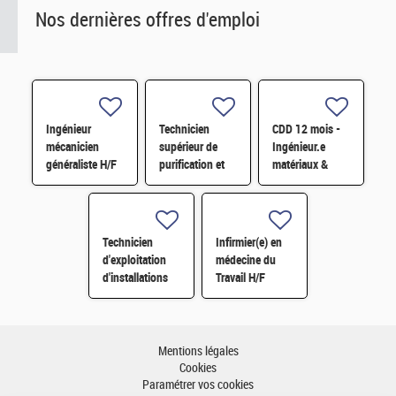
Nos dernières offres d'emploi
Ingénieur
Technicien
CDD 12 mois -
mécanicien
supérieur de
Ingénieur.e
généraliste H/F
purification et
matériaux &
fabrication en
soudage H/F
chaine blindée
H/F
Technicien
Infirmier(e) en
d'exploitation
médecine du
d'installations
Travail H/F
H/F
Mentions légales
Cookies
Paramétrer vos cookies