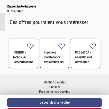
Disponibilité du poste
01/07/2026
Ces offres pourraient vous intéresser
INTERIM -
Ingénieur
PhD MSCA -
Technicien
maintenance
Acoustic and
Caractérisations
exploitation H/F
Ultrasound-
Physique/Chimique
based Predictive
des matériaux
Maintenance
H/F
Systems for
Industrial
Mentions légales
Equipment
Cookies
Paramétrer vos cookies
Accessibilité : partiellement conforme
Plan du site