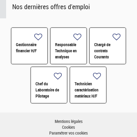
Nos dernières offres d'emploi
Gestionnaire
Responsable
Chargé de
financier H/F
Technique en
contrats
analyses
Courants
radiologiques
Faibles (CFA)
H/F
H/F
Chef du
Technicien
Laboratoire de
caractérisation
Pilotage
matériaux H/F
Intelligent des
Réseaux
Electriques
(LIRE) H/F
Mentions légales
Cookies
Paramétrer vos cookies