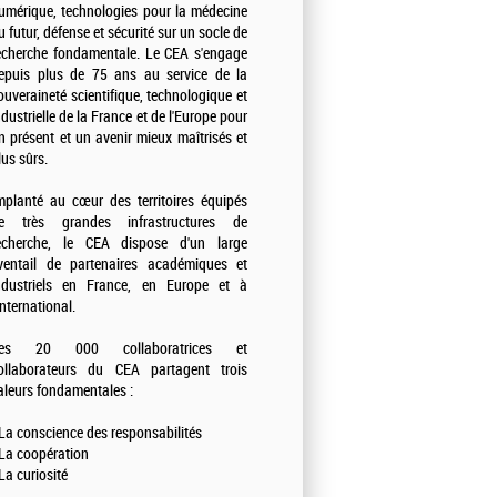
umérique, technologies pour la médecine
u futur, défense et sécurité sur un socle de
echerche fondamentale. Le CEA s'engage
epuis plus de 75 ans au service de la
ouveraineté scientifique, technologique et
ndustrielle de la France et de l'Europe pour
n présent et un avenir mieux maîtrisés et
lus sûrs.
mplanté au cœur des territoires équipés
e très grandes infrastructures de
echerche, le CEA dispose d'un large
ventail de partenaires académiques et
ndustriels en France, en Europe et à
'international.
es 20 000 collaboratrices et
ollaborateurs du CEA partagent trois
aleurs fondamentales :
 La conscience des responsabilités
 La coopération
 La curiosité