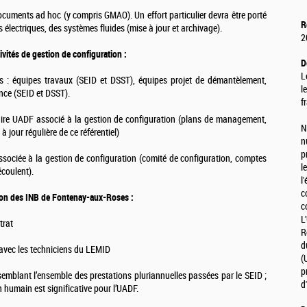
cuments ad hoc (y compris GMAO). Un effort particulier devra être porté
R
 électriques, des systèmes fluides (mise à jour et archivage).
2
vités de gestion de configuration :
D
L
es : équipes travaux (SEID et DSST), équipes projet de démantèlement,
l
nce (SEID et DSST).
f
ire UADF associé à la gestion de configuration (plans de management,
N
jour régulière de ce référentiel)
n
p
sociée à la gestion de configuration (comité de configuration, comptes
l
écoulent).
l
c
tion des INB de Fontenay-aux-Roses :
c
L
trat
R
d
t avec les techniciens du LEMID
(
p
ssemblant l’ensemble des prestations pluriannuelles passées par le SEID ;
d
 humain est significative pour l’UADF.