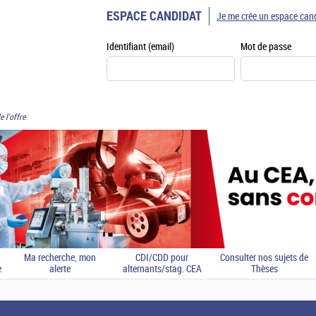
ESPACE CANDIDAT
Je me crée un espace can
Identifiant (email)
Mot de passe
e l'offre
Ma recherche, mon
CDI/CDD pour
Consulter nos sujets de
e
alerte
alternants/stag. CEA
Thèses