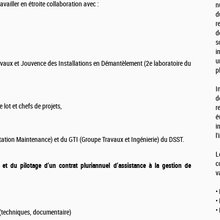
vailler en étroite collaboration avec :
n
d
r
d
s
i
u
avaux et Jouvence des Installations en Démantèlement (2e laboratoire du
p
I
d
 lot et chefs de projets,
r
é
i
l
tation Maintenance) et du GTI (Groupe Travaux et Ingénierie) du DSST.
L
c
et du pilotage d’un contrat pluriannuel d’assistance à la gestion de
v
•
•
•
(techniques, documentaire)