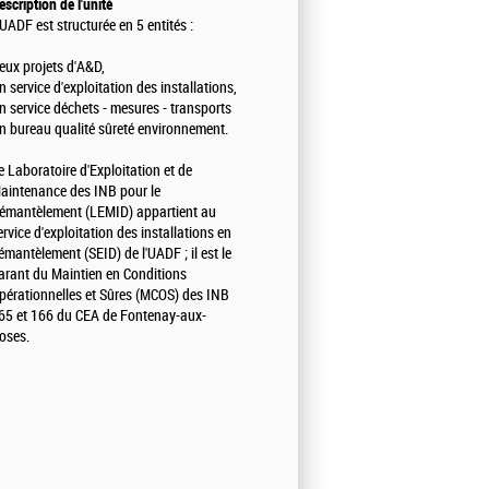
escription de l'unité
'UADF est structurée en 5 entités :
eux projets d'A&D,
n service d'exploitation des installations,
n service déchets - mesures - transports
n bureau qualité sûreté environnement.
e Laboratoire d'Exploitation et de
aintenance des INB pour le
émantèlement (LEMID) appartient au
ervice d'exploitation des installations en
émantèlement (SEID) de l'UADF ; il est le
arant du Maintien en Conditions
pérationnelles et Sûres (MCOS) des INB
65 et 166 du CEA de Fontenay-aux-
oses.