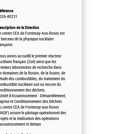
éférence
026-40231
escription de la Direction
e centre CEA de Fontenay-Aux-Roses est
e berceau de la physique nucléaire
rançaise.
ous avons accueilli le premier réacteur
ucléaire français (Zoé) ainsi que les
remiers laboratoires de recherche dans
es domaines de la fission, de la fusion, de
'étude des combustibles, du traitement du
ombustible nucléaire usé ou encore du
onditionnement des déchets.
'Unité d'Assainissement - Démantèlement,
eprise et Conditionnement des Déchets
u centre CEA de Fontenay-aux-Roses
UADF) assure le pilotage opérationnel des
rojets et la réalisation des opérations
'assainissement et déman