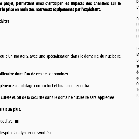
D
projet, permettant ainsi d’anticiper les impacts des chantiers sur le
L
la prise en main des nouveaux équipements par l’exploitant.
D
ivités
U
U
U
L
M
 ou d’un master 2 avec une spécialisation dans le domaine du nucléaire
D
s
d
ificative dans l’un de ces deux domaines.
g
O
périence en pilotage contractuel et financier de contrat.
1
R
sûreté et/ou de la sécurité dans le domaine nucléaire sera appréciée.
ait un plus.
actif.ve. 💼
’esprit d’analyse et de synthèse.