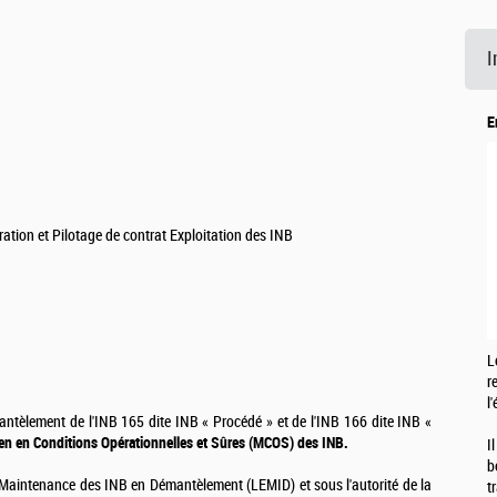
I
E
ation et Pilotage de contrat Exploitation des INB
L
r
l
antèlement de l'INB 165 dite INB « Procédé » et de l'INB 166 dite INB «
ntien en Conditions Opérationnelles et Sûres (MCOS) des INB.
I
b
e Maintenance des INB en Démantèlement (LEMID) et sous l'autorité de la
t