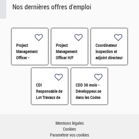
Nos dernières offres d'emploi
Project
Project
Coordinateur
Management
Management
inspection et
Officer -
Officer H/F
adjoint directeur
Référent Cost
qualité/inspection
Engineering H/F
– Projet RJH
H/F
CDI
CDD 36 mois -
Responsable de
Développeur.se
Lot Travaux de
dans les Codes
Démantèlement
de Traitement
- Projet EPOC
des Données
H/F
Nucléaires et
Monte-Carlo H/F
Mentions légales
Cookies
Paramétrer vos cookies