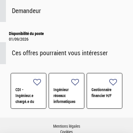
Demandeur
Disponibilité du poste
01/09/2026
Ces offres pourraient vous intéresser
CDI -
Ingénieur
Gestionnaire
Ingénieur.e
réseaux
financier H/F
chargé.e du
informatiques
Suivi d'études et
de conduite
Réalisation de
d'installations et
Travaux H/F
procédés H/F
Mentions légales
Cookies