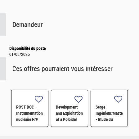
Demandeur
Disponibilité du poste
01/08/2026
Ces offres pourraient vous intéresser
POST-DOC -
Development
Stage
Instrumentation
and Exploitation
Ingénieur/Master
nucléaire H/F
of a Poloidal
- Etude du
Correlation
soudage par
Reflectometer
résistance des
for Turbulence
aciers ODS H/F