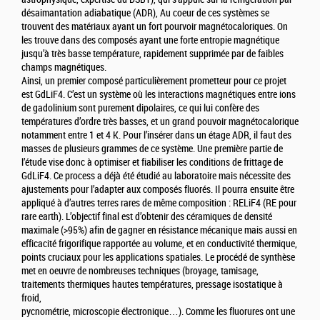
désaimantation adiabatique (ADR), Au coeur de ces systèmes se
trouvent des matériaux ayant un fort pourvoir magnétocaloriques. On
les trouve dans des composés ayant une forte entropie magnétique
jusqu’à très basse température, rapidement supprimée par de faibles
champs magnétiques.
Ainsi, un premier composé particulièrement prometteur pour ce projet
est GdLiF4. C’est un système où les interactions magnétiques entre ions
de gadolinium sont purement dipolaires, ce qui lui confère des
températures d’ordre très basses, et un grand pouvoir magnétocalorique
notamment entre 1 et 4 K. Pour l’insérer dans un étage ADR, il faut des
masses de plusieurs grammes de ce système. Une première partie de
l’étude vise donc à optimiser et fiabiliser les conditions de frittage de
GdLiF4. Ce process a déjà été étudié au laboratoire mais nécessite des
ajustements pour l’adapter aux composés fluorés. Il pourra ensuite être
appliqué à d’autres terres rares de même composition : RELiF4 (RE pour
rare earth). L’objectif final est d’obtenir des céramiques de densité
maximale (>95%) afin de gagner en résistance mécanique mais aussi en
efficacité frigorifique rapportée au volume, et en conductivité thermique,
points cruciaux pour les applications spatiales. Le procédé de synthèse
met en oeuvre de nombreuses techniques (broyage, tamisage,
traitements thermiques hautes températures, pressage isostatique à
froid,
pycnométrie, microscopie électronique…). Comme les fluorures ont une