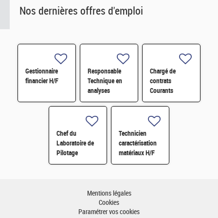
Nos dernières offres d'emploi
Gestionnaire
Responsable
Chargé de
financier H/F
Technique en
contrats
analyses
Courants
radiologiques
Faibles (CFA)
H/F
H/F
Chef du
Technicien
Laboratoire de
caractérisation
Pilotage
matériaux H/F
Intelligent des
Réseaux
Electriques
(LIRE) H/F
Mentions légales
Cookies
Paramétrer vos cookies