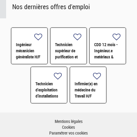
Nos dernières offres d'emploi
Ingénieur
Technicien
CDD 12 mois -
mécanicien
supérieur de
Ingénieur.e
généraliste H/F
purification et
matériaux &
fabrication en
soudage H/F
chaine blindée
H/F
Technicien
Infirmier(e) en
d'exploitation
médecine du
d'installations
Travail H/F
H/F
Mentions légales
Cookies
Paramétrer vos cookies