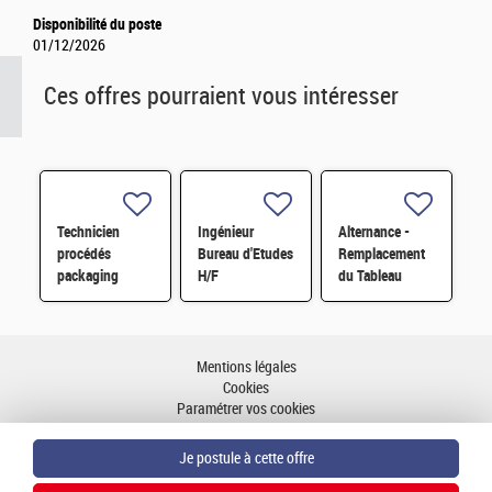
Disponibilité du poste
01/12/2026
Ces offres pourraient vous intéresser
Technicien
Ingénieur
Alternance -
procédés
Bureau d'Etudes
Remplacement
packaging
H/F
du Tableau
microélectronique
Général Basse
- CDI - Grenoble
Tension d'un
H/F
Bâtiment H/F
Mentions légales
Cookies
Paramétrer vos cookies
Accessibilité : partiellement conforme
Plan du site