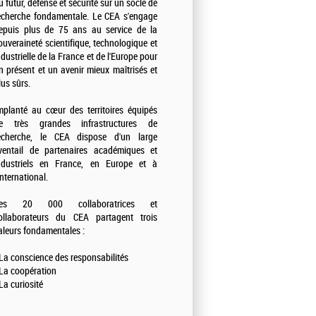
u futur, défense et sécurité sur un socle de
echerche fondamentale. Le CEA s'engage
epuis plus de 75 ans au service de la
ouveraineté scientifique, technologique et
ndustrielle de la France et de l'Europe pour
n présent et un avenir mieux maîtrisés et
lus sûrs.
mplanté au cœur des territoires équipés
e très grandes infrastructures de
echerche, le CEA dispose d'un large
ventail de partenaires académiques et
ndustriels en France, en Europe et à
'international.
es 20 000 collaboratrices et
ollaborateurs du CEA partagent trois
aleurs fondamentales :
 La conscience des responsabilités
 La coopération
 La curiosité