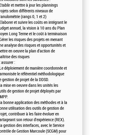
 Etablir et mettre à jour les plannings
rojets selon différents niveaux de
ranulométrie (rangs 0, 1 et 2)
 Elaborer et suivre les coûts en intégrant le
udget annuel, la vision à 10 ans du Plan
oyen Long Terme et le coût à terminaison
 Gérer les risques des projets en menant
ne analyse des risques et opportunités et
ettre en oeuvre la plan d'action de
aîtrise des risques
t assurer :
 Le déploiement de manière coordonnée et
armonisée le référentiel méthodologique
e gestion de projet de la DDSD.
 la mise en oeuvre dans les unités les
utils de gestion de projet déployés par
MPP.
 la bonne application des méthodes et à la
onne utilisation des outils de gestion de
rojet, contribuer à les faire évoluer en
artageant son retour d'expérience (REX).
 la gestion des interfaces, avec le Service
ontrôle de Gestion Marcoule (SCGM) pour