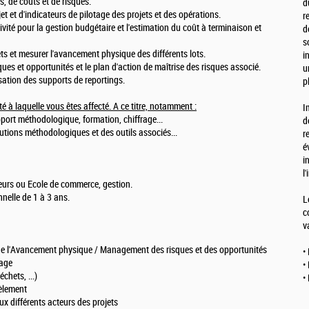
, de coûts et de risques.
d
et et d'indicateurs de pilotage des projets et des opérations.
r
tivité pour la gestion budgétaire et l'estimation du coût à terminaison et
d
s
ets et mesurer l'avancement physique des différents lots.
i
isques et opportunités et le plan d'action de maîtrise des risques associé.
u
sation des supports de reportings.
p
ité à laquelle vous êtes affecté. A ce titre, notamment :
I
pport méthodologique, formation, chiffrage...
d
tions méthodologiques et des outils associés...
r
é
i
l
ieurs ou Ecole de commerce, gestion.
nelle de 1 à 3 ans.
L
c
v
e de l'Avancement physique / Management des risques et des opportunités
•
rage
•
chets, ...)
•
tèlement
x différents acteurs des projets