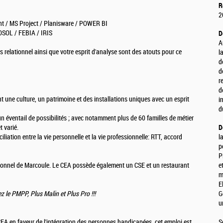
R
2
int / MS Project / Planisware / POWER BI
OSOL / FEBIA / IRIS
D
A
sens relationnel ainsi que votre esprit d'analyse sont des atouts pour ce
l
d
d
r
d
t une culture, un patrimoine et des installations uniques avec un esprit
i
d
t un éventail de possibilités ; avec notamment plus de 60 familles de métier
t varié.
D
iliation entre la vie personnelle et la vie professionnelle: RTT, accord
l
p
P
rsonnel de Marcoule. Le CEA possède également un CSE et un restaurant
e
m
E
z le PMPP, Plus Malin et Plus Pro !!!
G
u
A en faveur de l'intégration des personnes handicapées, cet emploi est
S