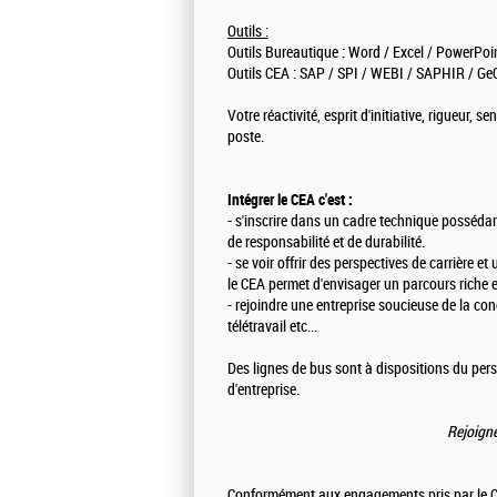
Outils :
Outils Bureautique : Word / Excel / PowerPo
Outils CEA : SAP / SPI / WEBI / SAPHIR / Ge
Votre réactivité, esprit d'initiative, rigueur, 
poste.
Intégrer le CEA c'est :
- s'inscrire dans un cadre technique possédan
de responsabilité et de durabilité.
- se voir offrir des perspectives de carrière e
le CEA permet d'envisager un parcours riche e
- rejoindre une entreprise soucieuse de la conc
télétravail etc...
Des lignes de bus sont à dispositions du pe
d'entreprise.
Rejoigne
Conformément aux engagements pris par le CE