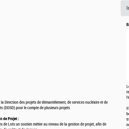
I
E
L
r
l
 la Direction des projets de démantèlement, de services nucléaire et de
ts (DDSD) pour le compte de plusieurs projets
I
b
 de Projet :
t
s de Lots un soutien métier au niveau de la gestion de projet, afin de
n