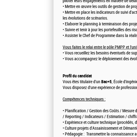
piloter leurs engagements en matière de délais
• Mettre en œuvre les outils de gestion de proj
• Mettre en place les indicateurs de suivi d'ac
les évolutions de scénarios.
• Elaborer le planning à terminaison des proj
• Suivre et tenir à jour les portefeuilles des r
• Assister le Chef de Programme dans la réali
Vous faites le relai entre le pôle PMPP et l'un
• Vous recueillez les besoins éventuels de su
• Vous accompagnez le déploiement des évolu
Profil du candidat
Vous êtes titulaire d'un
Bac+5
, École d'ingén
Vous disposez d'une expérience de profession
Compétences techniques :
• Planification / Gestion des Coûts / Mesur
/ Reporting / Indicateurs / Estimation / chiff
• Expérience et culture technique (procédés, dé
• Culture projets d'Assainissement et Déman
• Pédagogie : Transmettre la connaissance au