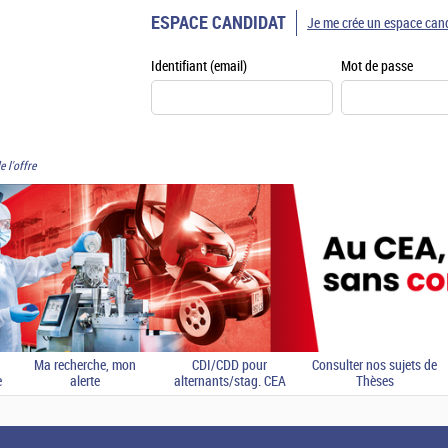
ESPACE CANDIDAT
Je me crée un espace can
Identifiant (email)
Mot de passe
e l'offre
Ma recherche, mon
CDI/CDD pour
Consulter nos sujets de
e
alerte
alternants/stag. CEA
Thèses