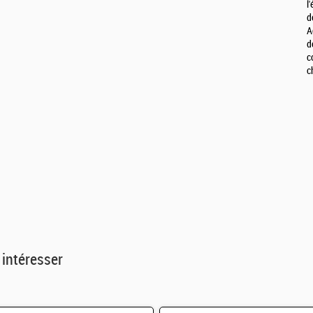
l
d
A
d
c
c
 intéresser