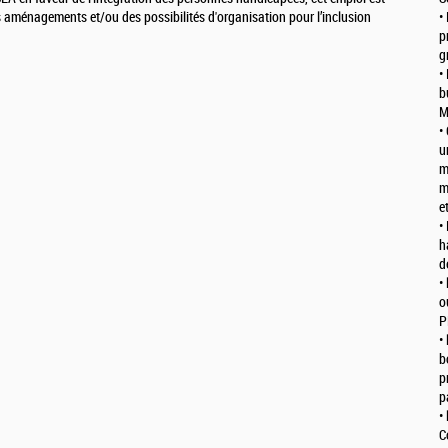
s aménagements et/ou des possibilités d'organisation pour l’inclusion
•
p
g
•
b
M
•
u
m
m
e
•
h
d
•
o
P
•
b
p
p
•
C