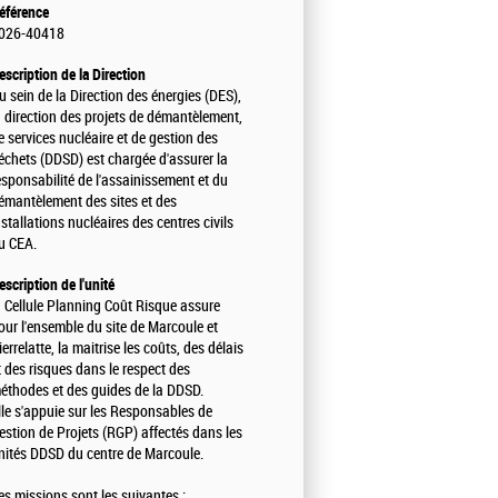
éférence
026-40418
escription de la Direction
u sein de la Direction des énergies (DES),
a direction des projets de démantèlement,
e services nucléaire et de gestion des
échets (DDSD) est chargée d'assurer la
esponsabilité de l'assainissement et du
émantèlement des sites et des
nstallations nucléaires des centres civils
u CEA.
escription de l'unité
a Cellule Planning Coût Risque assure
our l'ensemble du site de Marcoule et
ierrelatte, la maitrise les coûts, des délais
t des risques dans le respect des
éthodes et des guides de la DDSD.
lle s'appuie sur les Responsables de
estion de Projets (RGP) affectés dans les
nités DDSD du centre de Marcoule.
es missions sont les suivantes :