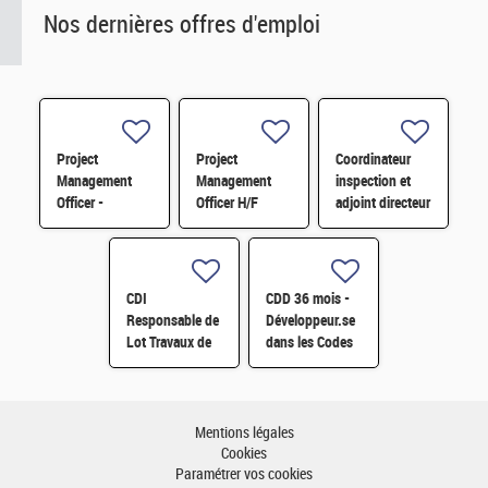
Nos dernières offres d'emploi
Project
Project
Coordinateur
Management
Management
inspection et
Officer -
Officer H/F
adjoint directeur
Référent Cost
qualité/inspection
Engineering H/F
– Projet RJH
H/F
CDI
CDD 36 mois -
Responsable de
Développeur.se
Lot Travaux de
dans les Codes
Démantèlement
de Traitement
- Projet EPOC
des Données
H/F
Nucléaires et
Monte-Carlo H/F
Mentions légales
Cookies
Paramétrer vos cookies