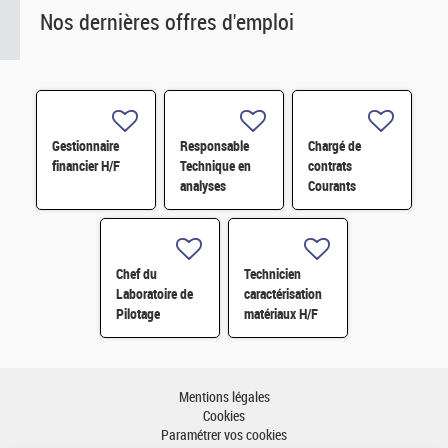
Nos dernières offres d'emploi
Gestionnaire
Responsable
Chargé de
financier H/F
Technique en
contrats
analyses
Courants
radiologiques
Faibles (CFA)
H/F
H/F
Chef du
Technicien
Laboratoire de
caractérisation
Pilotage
matériaux H/F
Intelligent des
Réseaux
Electriques
(LIRE) H/F
Mentions légales
Cookies
Paramétrer vos cookies