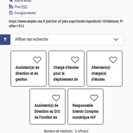
Alerte email
Flux
RSS
Enregistrement
https://www.emploi.cea.fr/job/list-of-jobs.aspx?mode=layer&lcid=1036&facet_Pr
ofile=1912
Affiner ma recherche
Assistant(e) de
Chargé d'études
Alternant(e)
direction et de
pour le
chargé(e)
gestion
déploiement de
d'études
administrative et
l'économie
marketing en
financière de la
circulaire H/F
innovation
Maison de la
numérique et
Simulation H/F
systèmes – H/F
Assistant(e) de
Responsable
- Saclay
Direction au DIS
Grands Comptes
de l'Institut de
numérique H/F
recherche sur
les lois
Nombre de résultats :
5 offre(s)