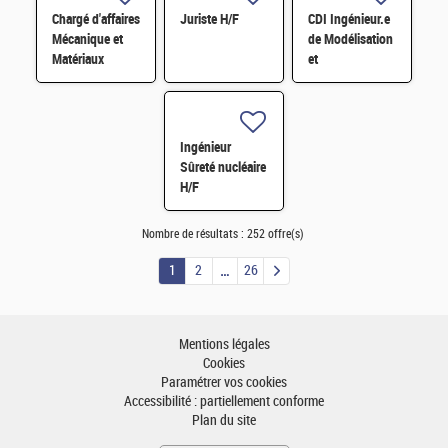
Chargé d'affaires
Juriste H/F
CDI Ingénieur.e
Mécanique et
de Modélisation
Matériaux
et
Développement
logiciel en
Physique du
cycle/neutronique
Ingénieur
H/F
Sûreté nucléaire
H/F
Nombre de résultats :
252 offre(s)
1
2
26
Mentions légales
Cookies
Paramétrer vos cookies
Accessibilité : partiellement conforme
Plan du site