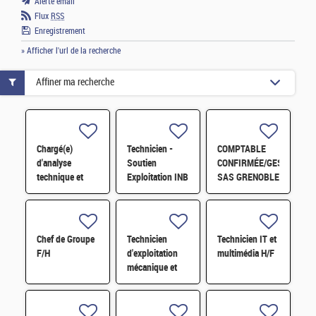
Alerte email
Flux
RSS
Enregistrement
» Afficher l'url de la recherche
Affiner ma recherche
Chargé(e)
Technicien -
COMPTABLE
d'analyse
Soutien
CONFIRMÉE/GESTIONNA
technique et
Exploitation INB
SAS GRENOBLE
financière des
H/F
H/F
contrats de
maintenance
électromécanique
Chef de Groupe
Technicien
Technicien IT et
H/F
F/H
d'exploitation
multimédia H/F
mécanique et
fluides H/F