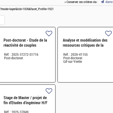
» Conserver ces critères via :
Alerte
spx?mode=layer&lcid=1036&facet_Profile=1921
Post-doctorat - Etude de la
Analyse et modélisation des
réactivité de couples
ressources critiques de la
métal/céramique à haute
transition énergétique à long
Réf. : 2025-37272-S1716
Réf. : 2026-41155
température - H/F
H/F
Post-doctorat
Post-doctorat
Gif-sur-Yvette
Stage de Master / projet de
fin d'Etudes d'ingénieur H/F
Réf. : 2025-37849