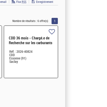
 email
Flux
RSS
Enregistrement
1
Nombre de résultats :
6 offre(s)
CDD 36 mois - Chargé.e de
Recherche sur les carburants
hybrides durables H/F
Réf. : 2026-40824
CDD
Essonne (91)
Saclay