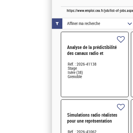
https://www.emploi.cea.fr/job/list-of-jobs.a
Affiner ma recherche
Analyse de la prédictibilité
des canaux radio et
modélisation par réseaux de
Réf. : 2026-41138
neurones H/F
Stage
Isère (38)
Grenoble
Simulations radio réalistes
pour une représentation
topologique compacte des
Réf. : 2026-41062
canaux de propagation H/F