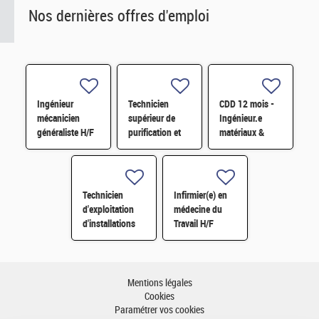
Nos dernières offres d'emploi
Ingénieur
Technicien
CDD 12 mois -
mécanicien
supérieur de
Ingénieur.e
généraliste H/F
purification et
matériaux &
fabrication en
soudage H/F
chaine blindée
H/F
Technicien
Infirmier(e) en
d'exploitation
médecine du
d'installations
Travail H/F
H/F
Mentions légales
Cookies
Paramétrer vos cookies