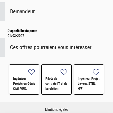
Demandeur
Disponibilité du poste
01/03/2027
Ces offres pourraient vous intéresser
Ingénieur
Pilote de
Ingénieur Projet
Projets en Génie
contrats IT et de
travaux STEL
Civil, VRD,
la relation
H/F
Second Oeuvre
fournisseurs
H/F H/F
H/F
Mentions légales