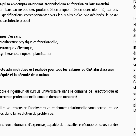
l
la prise en compte de briques technologique en fonction de leur maturité.
6
imilaire au niveau des produits électronique et électriques identifié, par des
s spécifications correspondantes vers les maîtres d'oeuvre désignés. le poste
L
e architecte produit.
N
d
d
mmes d'essais,
L
chitecture physique et fonctionnelle,
i
ctronique / électrique,
d
ynthèse technique et planification.
l
s
uête administrative est réalisée pour tous les salariés du CEA afin d’assurer
P
ntégrité et la sécurité de la nation.
o
C
s
cole d'ingénieur ou cursus universitaire dans le domaine de l'électronique et
u
périence professionnelle dans le domaine concerné.
P
p
lité. Votre sens de l'analyse et votre aisance relationnelle vous permettent de
M
es dans la résolution de problèmes.
ns votre domaine d'expertise, capable de travailler en équipe et savez rendre
V
D