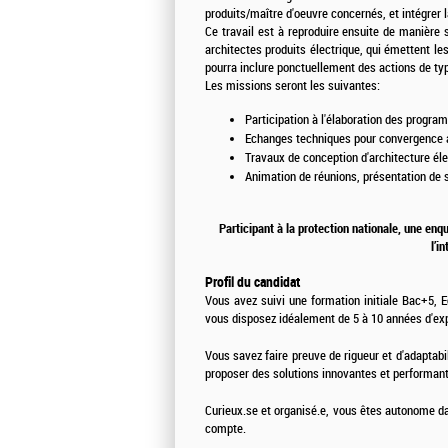
produits/maître d'oeuvre concernés, et intégrer 
Ce travail est à reproduire ensuite de manière s
architectes produits électrique, qui émettent le
pourra inclure ponctuellement des actions de typ
Les missions seront les suivantes:
Participation à l'élaboration des progra
Echanges techniques pour convergence ar
Travaux de conception d'architecture éle
Animation de réunions, présentation de s
Participant à la protection nationale, une enq
l’i
Profil du candidat
Vous avez suivi une formation initiale Bac+5, E
vous disposez idéalement de 5 à 10 années d'ex
Vous savez faire preuve de rigueur et d'adaptabi
proposer des solutions innovantes et performant
Curieux.se et organisé.
e, vous êtes autonome da
compte.