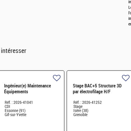
i
L
l
i
e
 intéresser
Ingénieur(e) Maintenance
Stage BAC+5 Structure 3D
Équipements
par électrofilage H/F
Microélectroniques H/F
Réf. : 2026-41041
Réf. : 2026-41252
CDI
Stage
Essonne (91)
Isère (38)
Gif-sur-Yvette
Grenoble