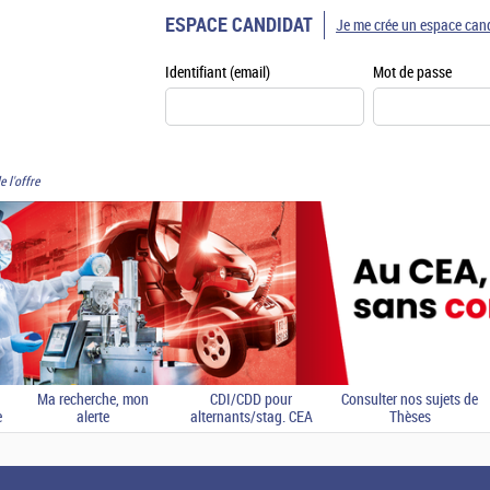
ESPACE CANDIDAT
Je me crée un espace can
Identifiant (email)
Mot de passe
e l'offre
Ma recherche, mon
CDI/CDD pour
Consulter nos sujets de
e
alerte
alternants/stag. CEA
Thèses