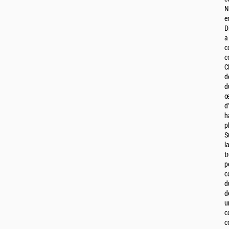
N
e
D
a
c
c
C
d
d
œ
d
h
p
S
l
t
p
c
d
d
u
c
c