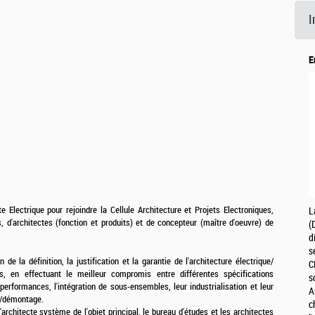
I
E
 Electrique pour rejoindre la Cellule Architecture et Projets Electroniques,
L
, d'architectes (fonction et produits) et de concepteur (maître d'oeuvre) de
(
d
s
 de la définition, la justification et la garantie de l'architecture électrique/
C
ls, en effectuant le meilleur compromis entre différentes spécifications
s
performances, l'intégration de sous-ensembles, leur industrialisation et leur
A
ge/démontage.
c
'architecte système de l'objet principal, le bureau d'études et les architectes