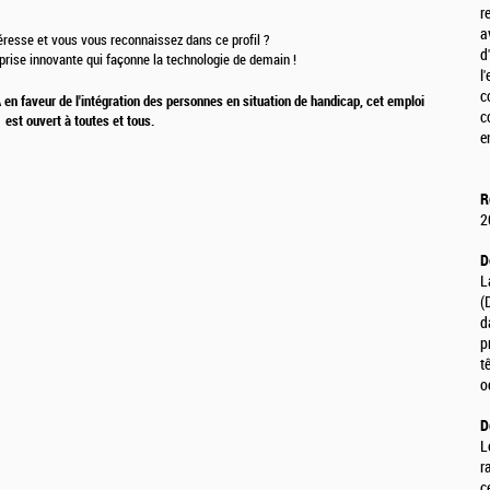
r
a
téresse et vous vous reconnaissez dans ce profil ?
d
eprise innovante qui façonne la technologie de demain !
l
c
n faveur de l'intégration des personnes en situation de handicap, cet emploi
c
est ouvert à toutes et tous.
e
R
2
D
L
(
d
p
t
o
D
L
r
c