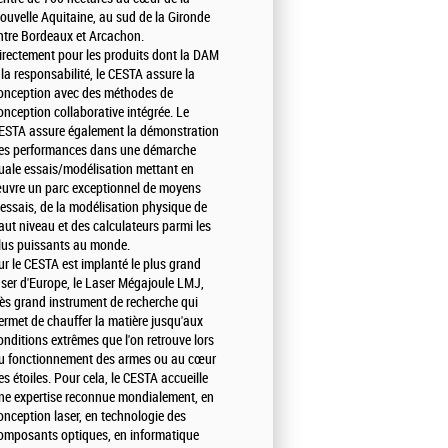
ouvelle Aquitaine, au sud de la Gironde
ntre Bordeaux et Arcachon.
irectement pour les produits dont la DAM
 la responsabilité, le CESTA assure la
onception avec des méthodes de
onception collaborative intégrée. Le
ESTA assure également la démonstration
es performances dans une démarche
uale essais/modélisation mettant en
uvre un parc exceptionnel de moyens
'essais, de la modélisation physique de
aut niveau et des calculateurs parmi les
lus puissants au monde.
ur le CESTA est implanté le plus grand
aser d'Europe, le Laser Mégajoule LMJ,
rès grand instrument de recherche qui
ermet de chauffer la matière jusqu'aux
onditions extrêmes que l'on retrouve lors
u fonctionnement des armes ou au cœur
es étoiles. Pour cela, le CESTA accueille
ne expertise reconnue mondialement, en
onception laser, en technologie des
omposants optiques, en informatique