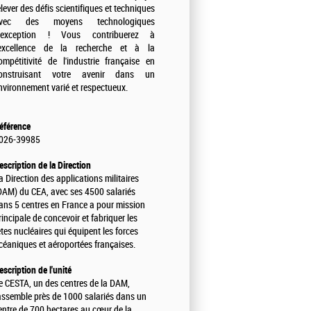
elever des défis scientifiques et techniques
vec des moyens technologiques
'exception ! Vous contribuerez à
'excellence de la recherche et à la
ompétitivité de l'industrie française en
onstruisant votre avenir dans un
nvironnement varié et respectueux.
éférence
026-39985
escription de la Direction
a Direction des applications militaires
DAM) du CEA, avec ses 4500 salariés
ans 5 centres en France a pour mission
rincipale de concevoir et fabriquer les
êtes nucléaires qui équipent les forces
céaniques et aéroportées françaises.
escription de l'unité
e CESTA, un des centres de la DAM,
assemble près de 1000 salariés dans un
entre de 700 hectares au cœur de la