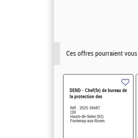
Ces offres pourraient vous
DEND - Chef(fe) de bureau de
la protection des
installations de l'amont du
Réf. : 2025-36687
cycle du combustible H/F
CDI
Hauts-de-Seine (92)
Fontenay-aux-Roses