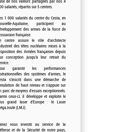
'une de nos valeurs partagées par nos 4
00 salariés, répartis sur 5 centres.
es 1 000 salariés du centre du Cesta, en
ouvelle-Aquitaine, participent au
éveloppement des armes de la force de
issuasion française.
e centre assure le rôle d'architecte
ndustriel des têtes nucléaires mises à la
isposition des Armées françaises depuis
eur conception jusqu'à leur retrait du
ervice.
our garantir les performances
pérationnelles des systèmes d'armes, le
esta s'inscrit dans une démarche de
imulation de haut niveau et s'appuie sur
n parc de moyens d'essais exceptionnels.
armi ceux-ci, il développe et exploite le
lus grand laser d'Europe : le Laser
égaJoule (LMJ).
enez vous investir au service de la
éfense et de la Sécurité de notre pays,