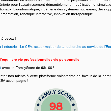
ngénierie pour l'assainissement-démantèlement, modélisation et simulati
ationaux, bio-informatique, ingénierie des systèmes nucléaires, dévelo
mentation, robotique interactive, innovation thérapeutique.
ntéressez !
 l'industrie - Le CEA, acteur majeur de la recherche au service de l'Eta
équilibre vie professionnelle / vie personnelle
d
avec un FamilyScore de 98/100 !
r nos talents à cette plateforme volontariste en faveur de la parenta
le CEA accompagne !