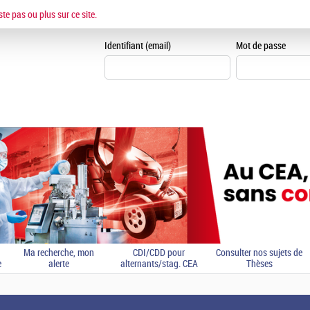
ESPACE CANDIDAT
ste pas ou plus sur ce site.
Je me crée un espace can
Identifiant (email)
Mot de passe
Ma recherche, mon
CDI/CDD pour
Consulter nos sujets de
e
alerte
alternants/stag. CEA
Thèses