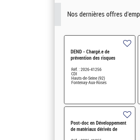
Nos dernières offres d'emp
DEND - Chargé.e de
prévention des risques
professionnels et conseiller.e
Réf. : 2026-41256
en radioprotection H/F
CDI
Hauts-de-Seine (92)
Fontenay-Aux-Roses
Post-doc en Développement
de matériaux dérivés de
graphène fonctionnalisé par