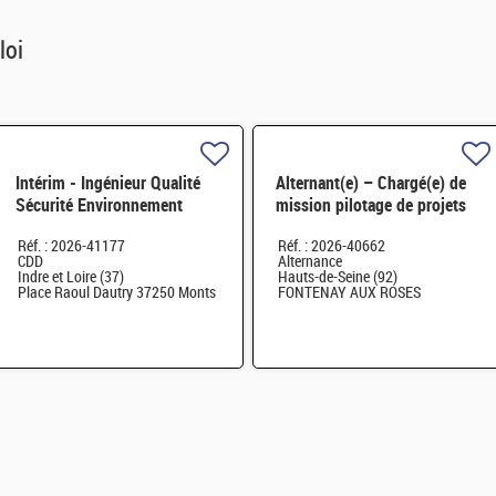
loi
Intérim - Ingénieur Qualité
Alternant(e) – Chargé(e) de
Sécurité Environnement
mission pilotage de projets
(QSE) H/F
et transformation digitale
Réf. : 2026-41177
Réf. : 2026-40662
H/F
CDD
Alternance
Indre et Loire (37)
Hauts-de-Seine (92)
Place Raoul Dautry 37250 Monts
FONTENAY AUX ROSES