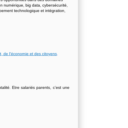
on numérique, big data, cybersécurité,
ppement technologique et intégration,
t, de l'économie et des citoyens
.
lité. Etre salariés parents, c’est une