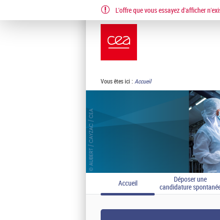
L'offre que vous essayez d'afficher n'exi
EN
FR
Vous êtes ici :
Accueil
Déposer une
Accueil
candidature spontané