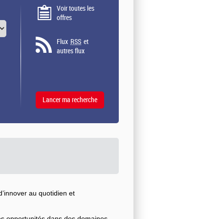
Voir toutes les
offres
Flux
RSS
et
autres flux
’innover au quotidien et
ses opportunités dans des domaines