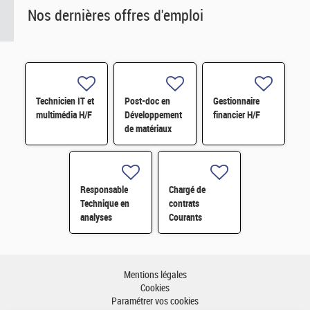
Nos dernières offres d'emploi
Technicien IT et
Post-doc en
Gestionnaire
multimédia H/F
Développement
financier H/F
de matériaux
dérivés de
graphène
fonctionnalisé
par des
Responsable
Chargé de
composés redox
Technique en
contrats
H/F
analyses
Courants
radiologiques
Faibles (CFA)
H/F
H/F
Mentions légales
Cookies
Paramétrer vos cookies