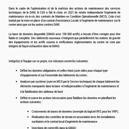
Dans le cadre de l'optimisation et de la maîtrise des actions de maintenance des services
techniques de la DAM, le CEA a fait le choix en 2021 de rendre indépendante l'ingénierie de
maintenance vis-à-vis des contrats de Maintien en Condition Opérationnelle (MCO). Cela s'est
traduit par la mise en place d'un contrat d'assistance Locale à l'ingénierie de maintenance sur le
centre ainsi que sur les autres centres DAM.
La base de données disponible (GMAO avec 100 000 actifs) a besoin d'être corrigée pour être
fiable et complète. Des bâtiments nouveaux n'intègrent que partiellement les notions de gravité
des équipements et les actifs soumis à vérifications réglementaires du centre ne sont pas
intégrés de façon exhaustive dans la GMAO.
Intégré(e) à l'équipe sur ce projet, vos missions seront les suivantes:
Définir les données obligatoires et celles étant juste utiles pour chaque type
d'équipements et sur l'ensemble des bâtiments du centre ;
Analyser par système (suivi en MCO par le Service technique) de chaque bâtiment les
éléments manquants dans la base et indispensables à l'ingénierie de maintenance et
à la fiabilisation des tableaux de bord
Définir et suivre les actions nécessaires pour fiabiliser les données en planifiant les
actions suivantes
:
Croisements de bases de données (exemple du logiciel IRIS pour les VRP) ;
Réalisation des contrôles de terrain en association avec les installations
nucléaires et le contrat local d'ingénierie de maintenance
Injections de correctifs dans la GMAO ;