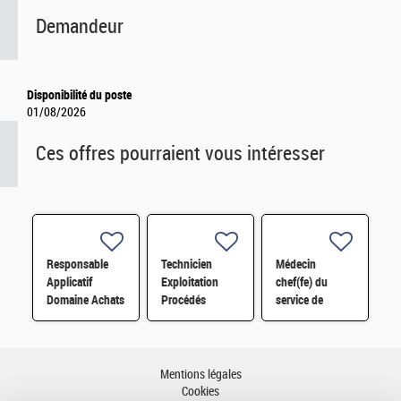
Demandeur
Disponibilité du poste
01/08/2026
Ces offres pourraient vous intéresser
Responsable
Technicien
Médecin
Applicatif
Exploitation
chef(fe) du
Domaine Achats
Procédés
service de
- SAP S/4
Chimie H/F
prévention et de
Module MM H/F
santé au travail
F/H
Mentions légales
Cookies