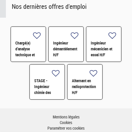
Nos dernières offres d'emploi
Chargé(e)
Ingénieur
Ingénieur
d'analyse
démantèlement
mécanicien et
technique et
H/F
essai H/F
financière des
contrats de
maintenance
électromécanique
STAGE -
Alternant en
H/F
Ingénieur
radioprotection
chimie des
H/F
matériaux -
Rhéologie H/F
Mentions légales
Cookies
Paramétrer vos cookies