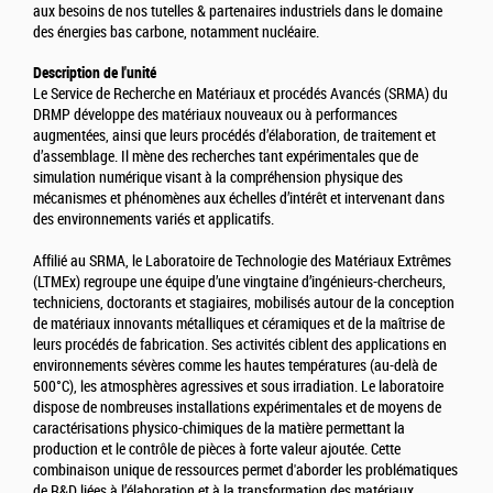
aux besoins de nos tutelles & partenaires industriels dans le domaine
des énergies bas carbone, notamment nucléaire.
Description de l'unité
Le Service de Recherche en Matériaux et procédés Avancés (SRMA) du
DRMP développe des matériaux nouveaux ou à performances
augmentées, ainsi que leurs procédés d’élaboration, de traitement et
d’assemblage. Il mène des recherches tant expérimentales que de
simulation numérique visant à la compréhension physique des
mécanismes et phénomènes aux échelles d’intérêt et intervenant dans
des environnements variés et applicatifs.
Affilié au SRMA, le Laboratoire de Technologie des Matériaux Extrêmes
(LTMEx) regroupe une équipe d’une vingtaine d’ingénieurs-chercheurs,
techniciens, doctorants et stagiaires, mobilisés autour de la conception
de matériaux innovants métalliques et céramiques et de la maîtrise de
leurs procédés de fabrication. Ses activités ciblent des applications en
environnements sévères comme les hautes températures (au-delà de
500°C), les atmosphères agressives et sous irradiation. Le laboratoire
dispose de nombreuses installations expérimentales et de moyens de
caractérisations physico-chimiques de la matière permettant la
production et le contrôle de pièces à forte valeur ajoutée. Cette
combinaison unique de ressources permet d'aborder les problématiques
de R&D liées à l’élaboration et à la transformation des matériaux