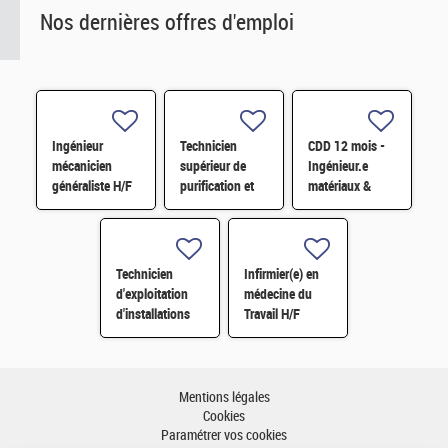
Nos dernières offres d'emploi
Ingénieur
Technicien
CDD 12 mois -
mécanicien
supérieur de
Ingénieur.e
généraliste H/F
purification et
matériaux &
fabrication en
soudage H/F
chaine blindée
H/F
Technicien
Infirmier(e) en
d'exploitation
médecine du
d'installations
Travail H/F
H/F
Mentions légales
Cookies
Paramétrer vos cookies