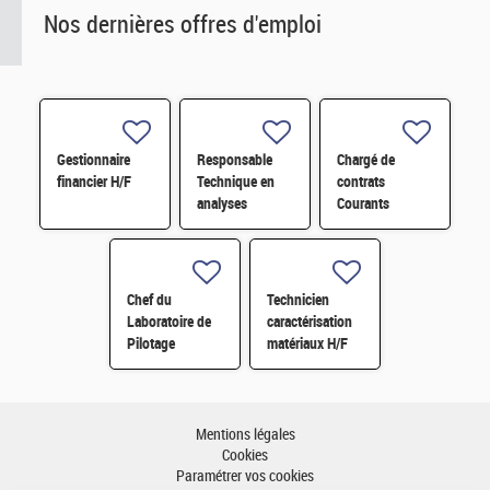
Nos dernières offres d'emploi
Gestionnaire
Responsable
Chargé de
financier H/F
Technique en
contrats
analyses
Courants
radiologiques
Faibles (CFA)
H/F
H/F
Chef du
Technicien
Laboratoire de
caractérisation
Pilotage
matériaux H/F
Intelligent des
Réseaux
Electriques
(LIRE) H/F
Mentions légales
Cookies
Paramétrer vos cookies