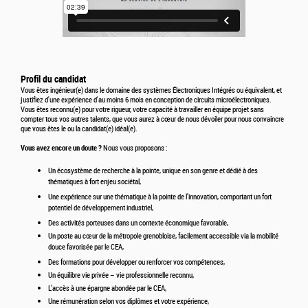
Profil du candidat
Vous êtes ingénieur(e) dans le domaine des systèmes Électroniques Intégrés ou équivalent, et
justifiez d'une expérience d'au moins 6 mois en conception de circuits microélectroniques.
Vous êtes reconnu(e) pour votre rigueur, votre capacité à travailler en équipe projet sans
compter tous vos autres talents, que vous aurez à cœur de nous dévoiler pour nous convaincre
que vous êtes le ou la candidat(e) idéal(e).
Vous avez encore un doute ?
Nous vous proposons :
Un écosystème de recherche à la pointe, unique en son genre et dédié à des
thématiques à fort enjeu sociétal,
Une expérience sur une thématique à la pointe de l’innovation, comportant un fort
potentiel de développement industriel,
Des activités porteuses dans un contexte économique favorable,
Un poste au cœur de la métropole grenobloise, facilement accessible via la mobilité
douce favorisée par le CEA,
Des formations pour développer ou renforcer vos compétences,
Un équilibre vie privée – vie professionnelle reconnu,
L’accès à une épargne abondée par le CEA,
Une rémunération selon vos diplômes et votre expérience,