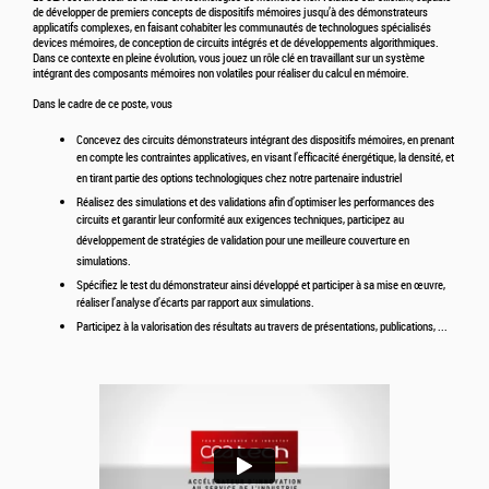
de développer de premiers concepts de dispositifs mémoires jusqu’à des démonstrateurs
applicatifs complexes, en faisant cohabiter les communautés de technologues spécialisés
devices mémoires, de conception de circuits intégrés et de développements algorithmiques.
Dans ce contexte en pleine évolution, vous jouez un rôle clé en travaillant sur un système
intégrant des composants mémoires non volatiles pour réaliser du calcul en mémoire.
Dans le cadre de ce poste, vous
Concevez des circuits démonstrateurs intégrant des dispositifs mémoires, en prenant
en compte les contraintes applicatives, en visant l’efficacité énergétique, la densité, et
en tirant partie des options technologiques chez notre partenaire industriel
Réalisez des simulations et des validations afin d’optimiser les performances des
circuits et garantir leur conformité aux exigences techniques, participez au
développement de stratégies de validation pour une meilleure couverture en
simulations.
Spécifiez le test du démonstrateur ainsi développé et participer à sa mise en œuvre,
réaliser l’analyse d’écarts par rapport aux simulations.
Participez à la valorisation des résultats au travers de présentations, publications, ...