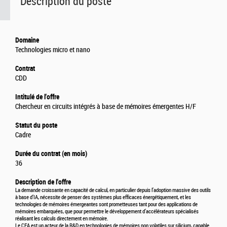
Description du poste
Domaine
Technologies micro et nano
Contrat
CDD
Intitulé de l'offre
Chercheur en circuits intégrés à base de mémoires émergentes H/F
Statut du poste
Cadre
Durée du contrat (en mois)
36
Description de l'offre
La demande croissante en capacité de calcul, en particulier depuis l’adoption massive des outils
à base d’IA, nécessite de penser des systèmes plus efficaces énergétiquement, et les
technologies de mémoires émergeantes sont prometteuses tant pour des applications de
mémoires embarquées, que pour permettre le développement d’accélérateurs spécialisés
réalisant les calculs directement en mémoire.
Le CEA est un acteur de la R&D en technologies de mémoires non volatiles sur silicium, capable