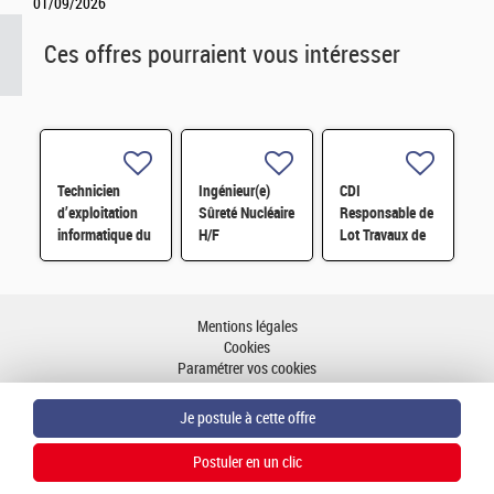
01/09/2026
Ces offres pourraient vous intéresser
Technicien
Ingénieur(e)
CDI
d’exploitation
Sûreté Nucléaire
Responsable de
informatique du
H/F
Lot Travaux de
centre de calcul
Démantèlement
TERA-EXA H/F
- Projet EPOC
H/F
Mentions légales
Cookies
Paramétrer vos cookies
Accessibilité : partiellement conforme
Plan du site
Aller en haut